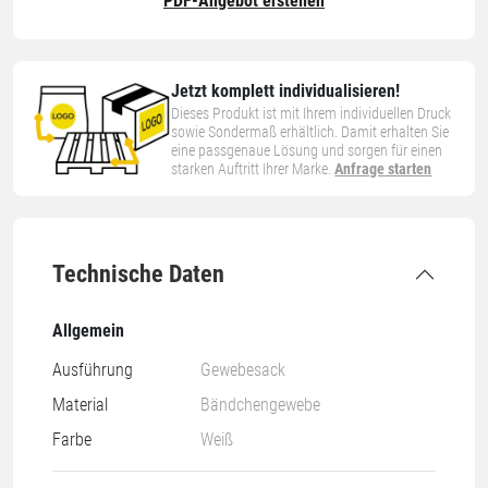
PDF-Angebot erstellen
Jetzt komplett individualisieren!
Dieses Produkt ist mit Ihrem individuellen Druck
sowie Sondermaß erhältlich. Damit erhalten Sie
eine passgenaue Lösung und sorgen für einen
starken Auftritt Ihrer Marke.
Anfrage starten
Technische Daten
Allgemein
Ausführung
Gewebesack
Material
Bändchengewebe
Farbe
Weiß