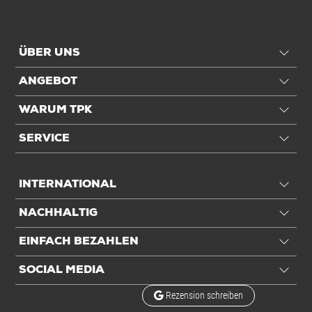
Anwendung
Füllvolumen
11 ltr
ÜBER UNS
Einheiten
ANGEBOT
WARUM TPK
Einheiten
Stück: 1 Stück / 0,04 kg
VE: 500 Stück / 21 kg
SERVICE
Alle Angaben ohne Gewähr, Druckfehler vorbehalten.
INTERNATIONAL
NACHHALTIG
EINFACH BEZAHLEN
SOCIAL MEDIA
Rezension schreiben