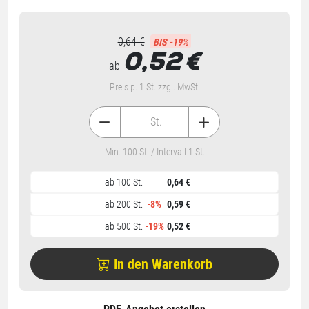
0,64 €
BIS -19%
0,52
€
ab
Preis p. 1 St. zzgl. MwSt.
St.
Min. 100 St. / Intervall 1 St.
ab 100 St.
0,64 €
ab 200 St.
-
8%
0,59 €
ab 500 St.
-
19%
0,52 €
In den Warenkorb