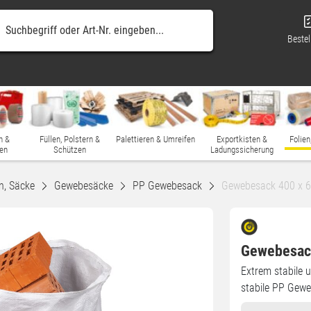
Bestel
n &
Füllen, Polstern &
Palettieren & Umreifen
Exportkisten &
Folien
en
Schützen
Ladungssicherung
n, Säcke
Gewebesäcke
PP Gewebesack
Gewebesack 400 x 
Gewebesac
Extrem stabile 
stabile PP Gewe