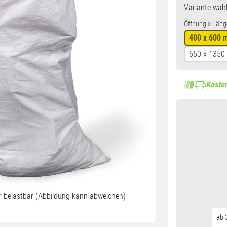
Variante
wähl
Öffnung x Läng
400 x 600
650 x 135
Kosten
 belastbar (Abbildung kann abweichen)
ab 3