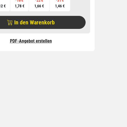
-
16%
-
22%
-
31%
12 €
1,78 €
1,66 €
1,46 €
In den Warenkorb
PDF-Angebot erstellen