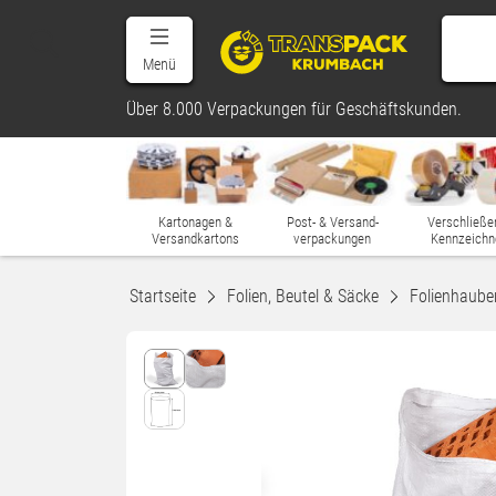
Menü
Über 8.000 Verpackungen für Geschäftskunden.
Kartonagen &
Post- & Versand-
Verschließe
Versandkartons
verpackungen
Kennzeichn
Startseite
Folien, Beutel & Säcke
Folienhaube