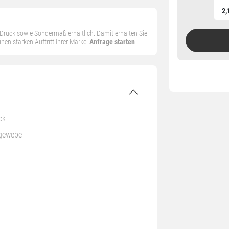
2,
n Druck sowie Sondermaß erhältlich. Damit erhalten Sie
en starken Auftritt Ihrer Marke.
Anfrage starten
ck
gewebe