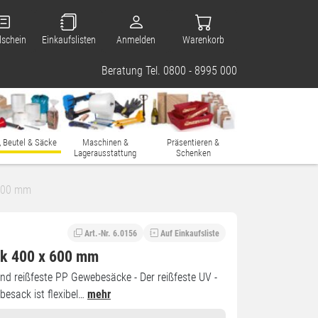
lschein
Einkaufslisten
Anmelden
Warenkorb
Beratung Tel. 0800 - 8995 000
, Beutel & Säcke
Maschinen &
Präsentieren &
Lagerausstattung
Schenken
600 mm
Art.-Nr. 6.0156
Auf Einkaufsliste
k 400 x 600 mm
und reißfeste PP Gewebesäcke - Der reißfeste UV -
besack ist flexibel…
mehr