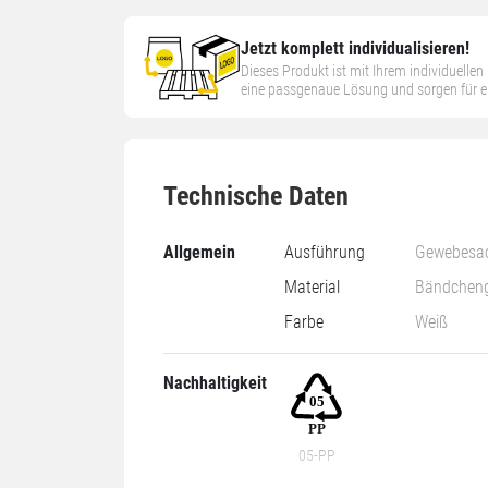
Jetzt komplett individualisieren!
Dieses Produkt ist mit Ihrem individuelle
eine passgenaue Lösung und sorgen für ein
Technische Daten
Allgemein
Ausführung
Gewebesa
Material
Bändchen
Farbe
Weiß
Nachhaltigkeit
05-PP