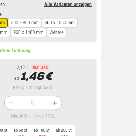
en
:
Alle Varianten anzeigen
e:
 mm
500 x 800 mm
600 x 1050 mm
0 mm
900 x 1400 mm
Weitere
freie Lieferung
2,12 €
BIS -31%
1,46
€
ab
Preis p. 1 St. zzgl. MwSt.
St.
Min. 30 St. / Intervall 10 St.
0 St.
ab 60 St.
ab 100 St.
ab 200 St.