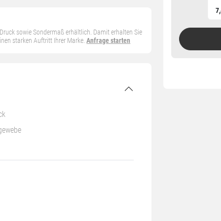
7
n Druck sowie Sondermaß erhältlich. Damit erhalten Sie
en starken Auftritt Ihrer Marke.
Anfrage starten
ck
gewebe