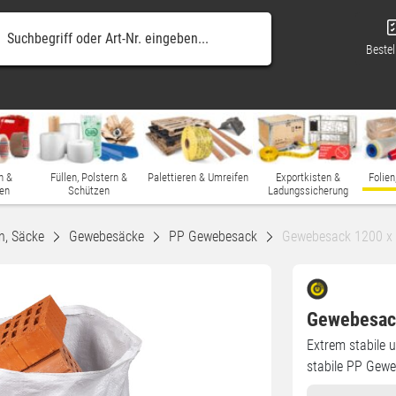
Bestel
n &
Füllen, Polstern &
Palettieren & Umreifen
Exportkisten &
Folien
en
Schützen
Ladungssicherung
n, Säcke
Gewebesäcke
PP Gewebesack
Gewebesack 1200 x
Gewebesac
Extrem stabile 
stabile PP Gewe