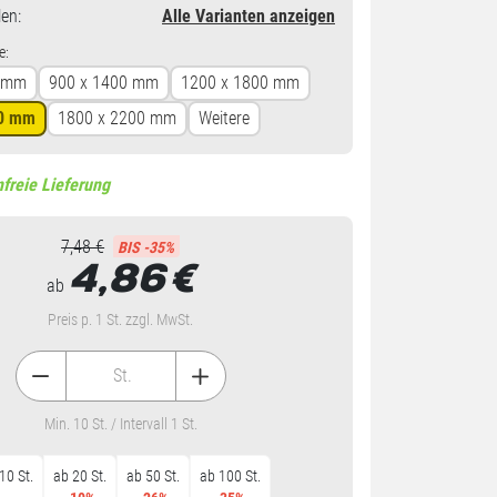
en
:
Alle Varianten anzeigen
e:
0 mm
900 x 1400 mm
1200 x 1800 mm
00 mm
1800 x 2200 mm
Weitere
freie Lieferung
7,48 €
BIS -35%
4,86
€
ab
Preis p. 1 St. zzgl. MwSt.
St.
Min. 10 St. / Intervall 1 St.
10 St.
ab 20 St.
ab 50 St.
ab 100 St.