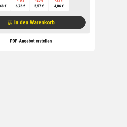
-
10%
-
26%
-
35%
,48 €
6,76 €
5,57 €
4,86 €
In den Warenkorb
PDF-Angebot erstellen