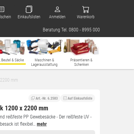
lschein
Einkaufslisten
Anmelden
Warenkorb
Beratung Tel. 0800 - 8995 000
, Beutel & Säcke
Maschinen &
Präsentieren &
Lagerausstattung
Schenken
 2200 mm
Art.-Nr. 6.2583
Auf Einkaufsliste
k 1200 x 2200 mm
und reißfeste PP Gewebesäcke - Der reißfeste UV -
besack ist flexibel…
mehr