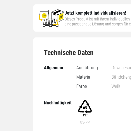
Jetzt komplett individualisieren!
Dieses Produkt ist mit Ihrem individuelle
eine passgenaue Lösung und sorgen für ein
Technische Daten
Allgemein
Ausführung
Gewebesa
Material
Bändchen
Farbe
Weiß
Nachhaltigkeit
05-PP