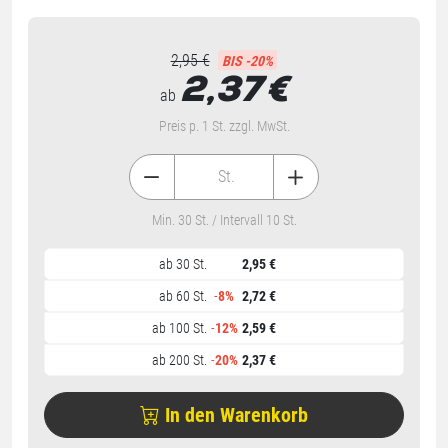
2,95 €
BIS -20%
2,37
€
ab
Preis p. 1 St. zzgl. MwSt.
St.
Min. 30 St. / Intervall 10 St.
ab 30 St.
2,95 €
ab 60 St.
-
8%
2,72 €
ab 100 St.
-
12%
2,59 €
ab 200 St.
-
20%
2,37 €
In den Warenkorb