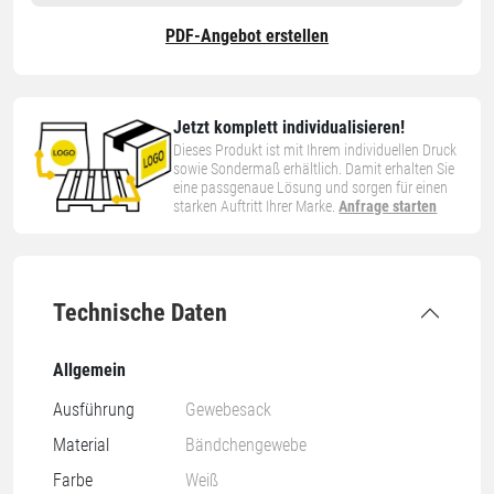
PDF-Angebot erstellen
Jetzt komplett individualisieren!
Dieses Produkt ist mit Ihrem individuellen Druck
sowie Sondermaß erhältlich. Damit erhalten Sie
eine passgenaue Lösung und sorgen für einen
starken Auftritt Ihrer Marke.
Anfrage starten
Technische Daten
Allgemein
Ausführung
Gewebesack
Material
Bändchengewebe
Farbe
Weiß