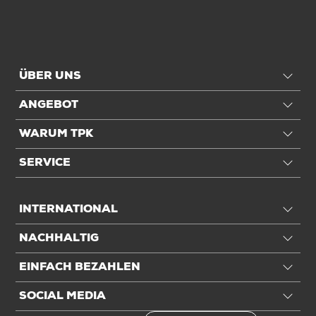
Anwendung
Füllvolumen
76 ltr
ÜBER UNS
Einheiten
ANGEBOT
WARUM TPK
Einheiten
Stück: 1 Stück / 0,1 kg
VE: 250 Stück / 25 kg
SERVICE
Palette: 4.000 Stück / 400 kg
INTERNATIONAL
Alle Angaben ohne Gewähr, Druckfehler vorbehalten.
NACHHALTIG
EINFACH BEZAHLEN
SOCIAL MEDIA