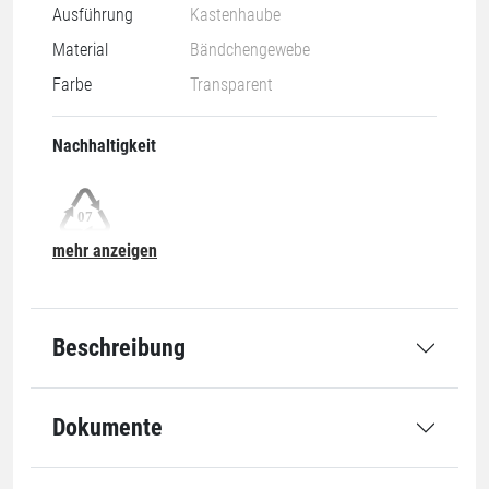
Ausführung
Kastenhaube
Material
Bändchengewebe
Farbe
Transparent
Nachhaltigkeit
mehr anzeigen
07-O
Grundmaße
Beschreibung
Länge
1250 mm
Dokumente
Breite
830 mm
Höhe
980 mm