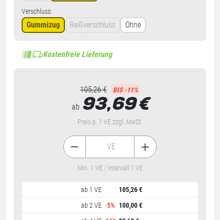
Verschluss:
Gummizug
Reißverschluss
Ohne
Kostenfreie Lieferung
105,26 €
BIS -11%
93,69
€
ab
Preis p. 1 VE zzgl. MwSt.
VE
Min. 1 VE / Intervall 1 VE
ab 1 VE
105,26 €
ab 2 VE
-
5%
100,00 €