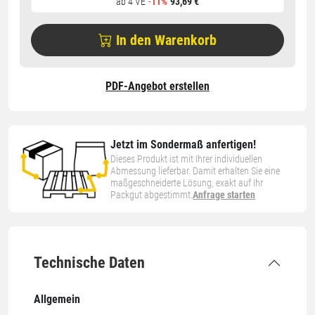
ab 4 VE
-
11%
93,69 €
In den Warenkorb
PDF-Angebot erstellen
Jetzt im Sondermaß anfertigen!
Dieses Produkt ist mit Ihrer individuellen
Abmessung lieferbar. Damit erhalten Sie eine
maßgeschneiderte Lösung, exakt auf Ihr
Packgut abgestimmt.
Anfrage starten
Technische Daten
Allgemein