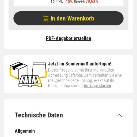
ab 4 VE
70,63 €
-
15%
82,64 €
In den Warenkorb
PDF-Angebot erstellen
Jetzt im Sondermaß anfertigen!
Dieses Produkt ist mit Ihrer individuellen
Abmessung lieferbar. Damit erhalten Sie eine
maßgeschneiderte Lösung, exakt auf Ihr
Packgut abgestimmt.
Anfrage starten
Technische Daten
Allgemein