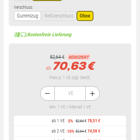
Verschluss:
Gummizug
Reißverschluss
Ohne
Kostenfreie Lieferung
82,64 €
REDUZIERT
70,63
€
ab
Preis p. 1 VE zzgl. MwSt.
VE
Min. 1 VE / Intervall 1 VE
ab 1 VE
78,51 €
-
5%
82,64 €
ab 2 VE
74,58 €
-
10%
82,64 €