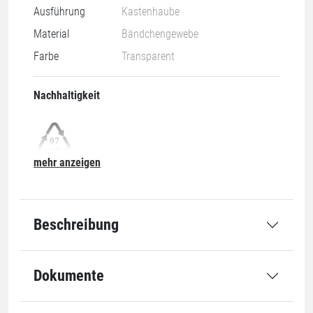
Ausführung
Kastenhaube
Material
Bändchengewebe
Farbe
Transparent
Nachhaltigkeit
mehr anzeigen
07-O
Grundmaße
Beschreibung
Länge
1250 mm
Dokumente
Breite
830 mm
Höhe
980 mm