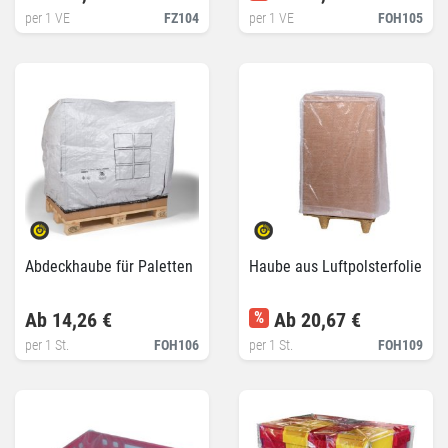
per 1 VE
FZ104
per 1 VE
FOH105
Abdeckhaube für Paletten
Haube aus Luftpolsterfolie
Ab 14,26 €
%
Ab 20,67 €
per 1 St.
FOH106
per 1 St.
FOH109