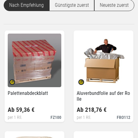
Nach Empfehlung
Günstigste zuerst
Neueste zuerst
Palettenabdeckblatt
Aluverbundfolie auf der Ro
lle
Ab 59,36 €
Ab 218,76 €
per 1 Rll.
FZ100
per 1 Rll.
FRO112