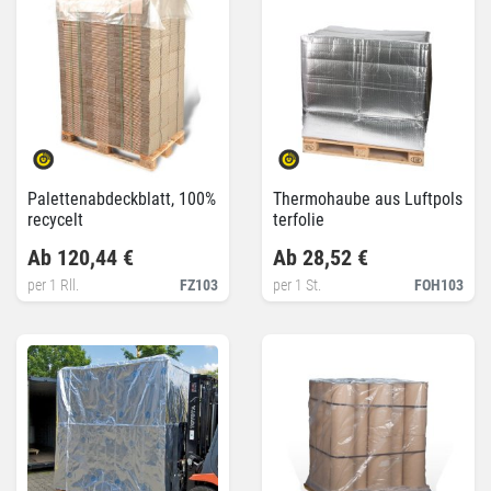
Palettenabdeckblatt, 100%
Thermohaube aus Luftpols
recycelt
terfolie
Ab 120,44 €
Ab 28,52 €
per 1 Rll.
FZ103
per 1 St.
FOH103