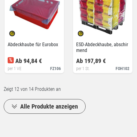
Abdeckhaube für Eurobox
ESD-Abdeckhaube, abschir
mend
%
Ab 94,84 €
Ab 197,89 €
per 1 VE
FZ106
per 1 St.
FOH102
Zeigt
12
von 14 Produkten an
Alle Produkte anzeigen