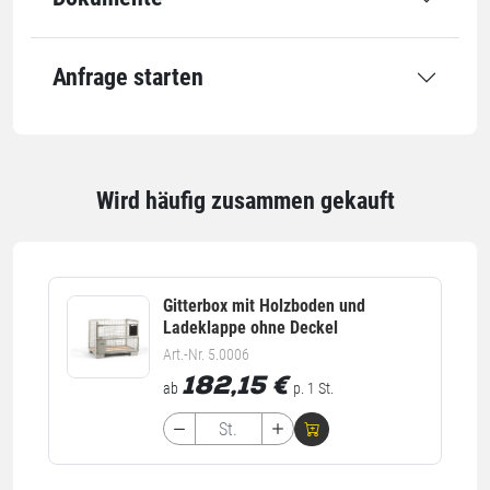
Höhe
0 mm
Abmessung
0 x 0 x 0 mm
Anfrage starten
Transport
Für Palettenformat
1/1 EUR-Pal
Wird häufig zusammen gekauft
Anwendung
Für Einsatzbereich
Gitterboxen
Gitterbox mit Holzboden und
Ladeklappe ohne Deckel
Einheiten
Art.-Nr. 5.0006
182,15
€
ab
p. 1 St.
Inhalt
210 St./Ve
Einheiten
VE: 1 VE / 0,087 kg
Palette: 28 VE / 2.436 kg