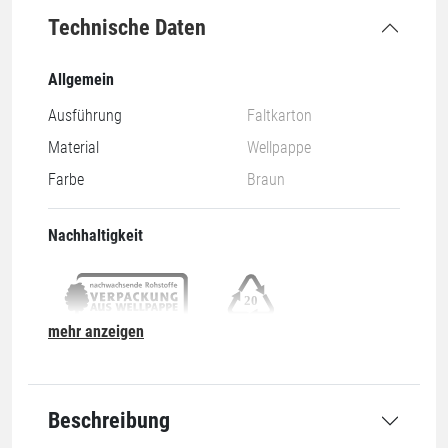
Technische Daten
Allgemein
Ausführung
Faltkarton
Material
Wellpappe
Farbe
Braun
Nachhaltigkeit
mehr anzeigen
Nachwachsend & Recyclebar
20-PAP
Abmessung
Beschreibung