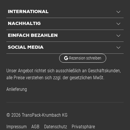
Leistung
INTERNATIONAL
Belastbarkeit
20 kg
NACHHALTIG
Ausstattung
EINFACH BEZAHLEN
Rillung bei
140 mm
SOCIAL MEDIA
Rezension schreiben
Transport
Unser Angebot richtet sich ausschließlich an Geschäftskunden,
alle Preise verstehen sich zzgl. der gesetzlichen MwSt.
Gurtmaß
1,06 m
Frachtvolumen
9,53 ltr
Anlieferung
Volumengewicht
1,91 kg
DHL/DPD/UPS
Volumengewicht
1,59 kg
©
2026
TransPack-Krumbach KG
Hermes/GLS
Impressum
AGB
Datenschutz
Privatsphäre