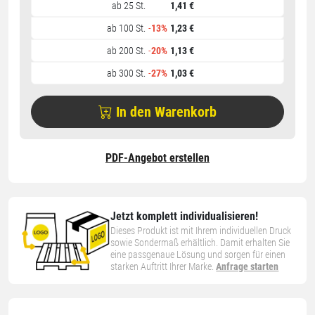
ab 25 St.
1,41 €
ab 100 St.
-
13%
1,23 €
ab 200 St.
-
20%
1,13 €
ab 300 St.
-
27%
1,03 €
In den Warenkorb
PDF-Angebot erstellen
Jetzt komplett individualisieren!
Dieses Produkt ist mit Ihrem individuellen Druck
sowie Sondermaß erhältlich. Damit erhalten Sie
eine passgenaue Lösung und sorgen für einen
starken Auftritt Ihrer Marke.
Anfrage starten