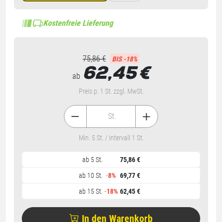
Kostenfreie Lieferung
75,86 €
BIS -18%
62,45
€
ab
Preis p. 1 St. zzgl. MwSt.
St.
Min. 5 St. / Intervall 1 St.
ab 5 St.
75,86 €
ab 10 St.
-
8%
69,77 €
ab 15 St.
-
18%
62,45 €
In den Warenkorb