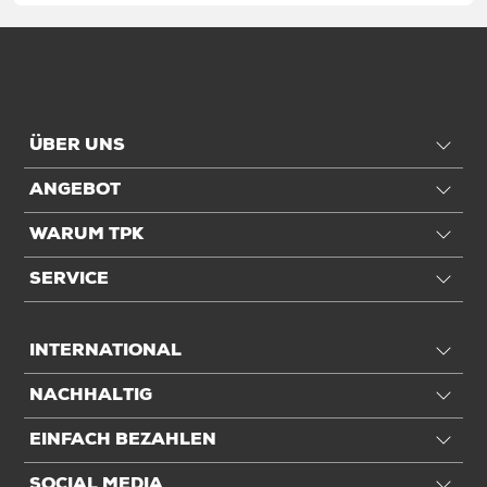
Transport
Für Palettenformat
1/1 CP4-Pal
Einheiten
ÜBER UNS
Einheiten
Stück: 1 Stück / 1,727 kg
ANGEBOT
Alle Angaben ohne Gewähr, Druckfehler vorbehalten.
WARUM TPK
SERVICE
INTERNATIONAL
NACHHALTIG
EINFACH BEZAHLEN
SOCIAL MEDIA