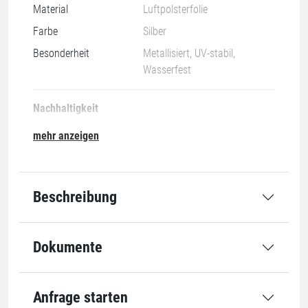
Material
Luftpolsterfolie
Farbe
Silber
Besonderheit
Metallisiert, UV-stabil,
Wasserfest
Nachhaltigkeit
mehr anzeigen
01-PET
Beschreibung
Grundmaße
Dokumente
Länge
1250 mm
Breite
850 mm
Anfrage starten
Höhe
1400 mm