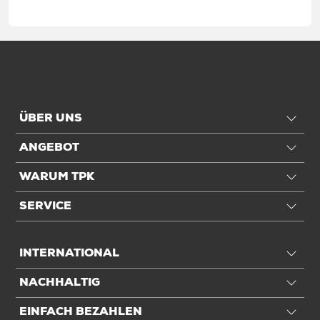
Abmessung
1250 x 850 x 1400 mm
Qualität
Stärke
134 µm
Qualität
3-lagig
ÜBER UNS
ANGEBOT
Transport
WARUM TPK
Für Palettenformat
1/1 EUR-Pal
SERVICE
Einheiten
INTERNATIONAL
Einheiten
Stück: 1 Stück / 1,515 kg
NACHHALTIG
Alle Angaben ohne Gewähr, Druckfehler vorbehalten.
EINFACH BEZAHLEN