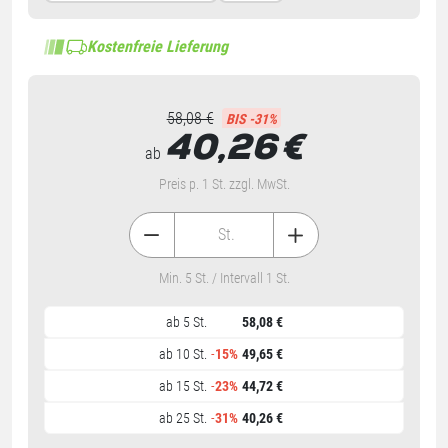
Kostenfreie Lieferung
58,08 €
BIS -31%
40,26
€
ab
Preis p. 1 St. zzgl. MwSt.
St.
Min. 5 St. / Intervall 1 St.
ab 5 St.
58,08 €
ab 10 St.
-
15%
49,65 €
ab 15 St.
-
23%
44,72 €
ab 25 St.
-
31%
40,26 €