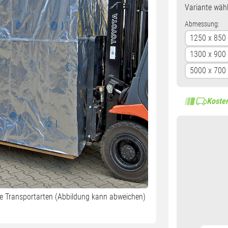
Variante
wähl
Abmessung:
1250 x 850
1300 x 900
5000 x 700
Kosten
le Transportarten (Abbildung kann abweichen)