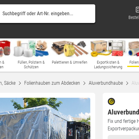
Bestel
n &
Füllen, Polstern &
Palettieren & Umreifen
Exportkisten &
Folien
en
Schützen
Ladungssicherung
n, Säcke
Folienhauben zum Abdecken
Aluverbundhaube
Alu
Aluverbund
Fix und fertige 
Exportverpacku