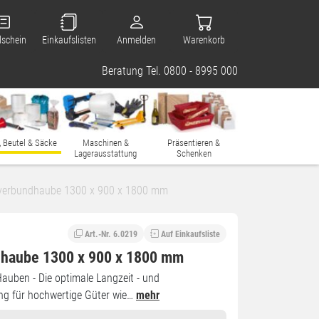
lschein
Einkaufslisten
Anmelden
Warenkorb
Beratung Tel. 0800 - 8995 000
, Beutel & Säcke
Maschinen &
Präsentieren &
Lagerausstattung
Schenken
verbundhaube 1300 x 900 x 1800 mm
Art.-Nr. 6.0219
Auf Einkaufsliste
haube 1300 x 900 x 1800 mm
Hauben - Die optimale Langzeit - und
ng für hochwertige Güter wie…
mehr