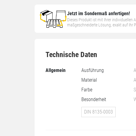
Jetzt im Sondermaß anfertigen!
Dieses Produkt ist mit Ihrer individuellen
maßgeschneiderte Lösung, exakt auf Ihr
Technische Daten
Allgemein
Ausführung
A
Material
A
Farbe
S
Besonderheit
W
DIN 8135-0003