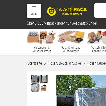
Menü
Über 8.000 Verpackungen für Geschäftskunden.
Kartonagen &
Post- & Versand-
Verschließe
Versandkartons
verpackungen
Kennzeichn
Startseite
Folien, Beutel & Säcke
Folienhaube