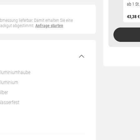
ab 1 St.
43,38 €
 Abmessung lieferbar. Damit erhalten Sie eine
 Packgut abgestimmt.
Anfrage starten
luminiumhaube
luminium
ilber
asserfest