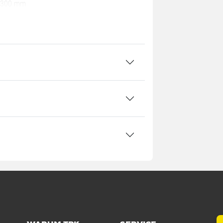
1300 mm
900 mm
1800 mm
300 x 900 x 1800 mm
40 - 60 °C
/1 EUR-Pal
tück: 1 Stück / 1,47 kg