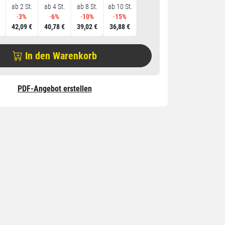
ab 2 St.
ab 4 St.
ab 8 St.
ab 10 St.
-
3%
-
6%
-
10%
-
15%
42,09 €
40,78 €
39,02 €
36,88 €
In den Warenkorb
PDF-Angebot erstellen