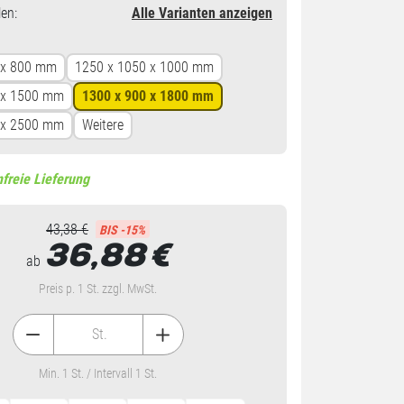
en
:
Alle Varianten anzeigen
 x 800 mm
1250 x 1050 x 1000 mm
 x 1500 mm
1300 x 900 x 1800 mm
 x 2500 mm
Weitere
freie Lieferung
43,38 €
BIS -15%
36,88
€
ab
Preis p. 1 St. zzgl. MwSt.
St.
Min. 1 St. / Intervall 1 St.