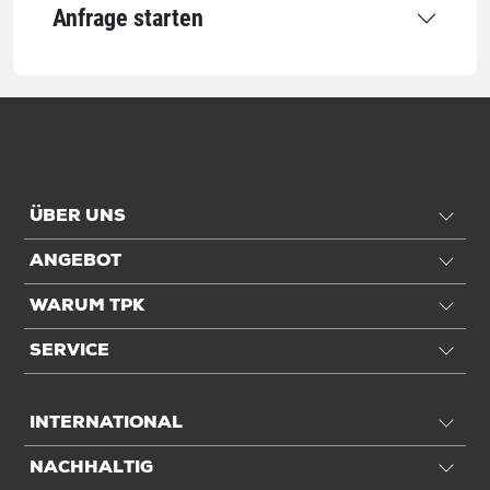
Anfrage starten
Qualität
Grammatur
90 g/m²
Qualität
1-lagig
Anwendung
ÜBER UNS
Für DIN-Format
DIN B3
ANGEBOT
Einheiten
WARUM TPK
Einheiten
Stück: 1 Stück / 0,05 kg
SERVICE
VE: 200 Stück / 10,07 kg
INTERNATIONAL
Alle Angaben ohne Gewähr, Druckfehler vorbehalten.
NACHHALTIG