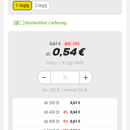
1-lagig
2-lagig
Kostenfreie Lieferung
0,67 €
BIS -19%
0,54
€
ab
Preis p. 1 St. zzgl. MwSt.
St.
Min. 200 St. / Intervall 200 St.
ab 200 St.
0,67 €
ab 400 St.
-
4%
0,64 €
ab 800 St.
-
9%
0,61 €