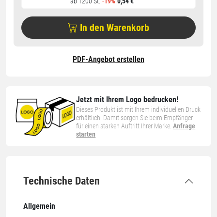
ab 1200 St.
-
19%
0,54 €
In den Warenkorb
PDF-Angebot erstellen
Jetzt mit Ihrem Logo bedrucken!
Dieses Produkt ist mit Ihrem individuellen Druck
erhältlich. Damit sorgen Sie beim Empfänger
für einen starken Auftritt Ihrer Marke.
Anfrage
starten
Technische Daten
Allgemein