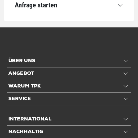
Anfrage starten
Qualität
Grammatur
90 g/m²
Qualität
1-lagig
Anwendung
ÜBER UNS
Für DIN-Format
DIN B3
ANGEBOT
Einheiten
WARUM TPK
Einheiten
Stück: 1 Stück / 0,04 kg
SERVICE
VE: 200 Stück / 9,11 kg
INTERNATIONAL
Alle Angaben ohne Gewähr, Druckfehler vorbehalten.
NACHHALTIG