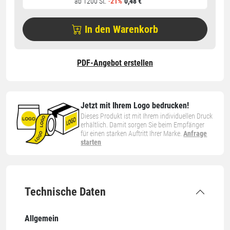
ab 1200 St.
-
21%
0,48 €
In den Warenkorb
PDF-Angebot erstellen
Jetzt mit Ihrem Logo bedrucken!
Dieses Produkt ist mit Ihrem individuellen Druck
erhältlich. Damit sorgen Sie beim Empfänger
für einen starken Auftritt Ihrer Marke.
Anfrage
starten
Technische Daten
Allgemein