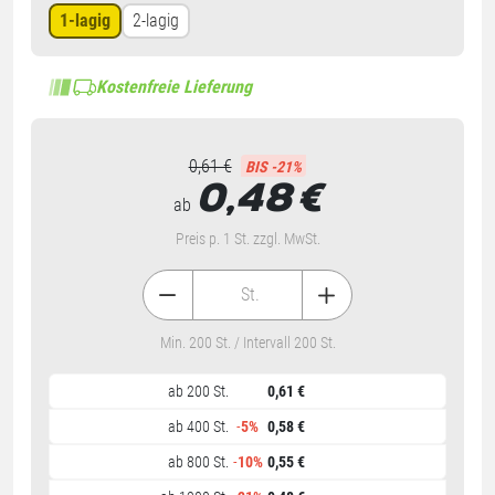
1-lagig
2-lagig
Kostenfreie Lieferung
0,61 €
BIS -21%
0,48
€
ab
Preis p. 1 St. zzgl. MwSt.
St.
Min. 200 St. / Intervall 200 St.
ab 200 St.
0,61 €
ab 400 St.
-
5%
0,58 €
ab 800 St.
-
10%
0,55 €