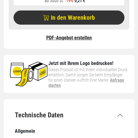
ab 3000 St.
-
19%
0,21 €
In den Warenkorb
PDF-Angebot erstellen
Jetzt mit Ihrem Logo bedrucken!
Dieses Produkt ist mit Ihrem individuellen Druck
erhältlich. Damit sorgen Sie beim Empfänger
für einen starken Auftritt Ihrer Marke.
Anfrage
starten
Technische Daten
Allgemein