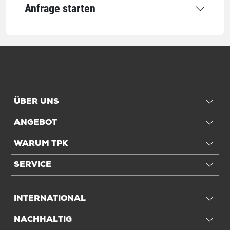
Anfrage starten
Qualität
Grammatur
70 g/m²
Qualität
1-lagig
Anwendung
ÜBER UNS
Für DIN-Format
DIN B4
ANGEBOT
Einheiten
WARUM TPK
Einheiten
Stück: 1 Stück / 0,02 kg
SERVICE
VE: 500 Stück / 9,04 kg
INTERNATIONAL
Alle Angaben ohne Gewähr, Druckfehler vorbehalten.
NACHHALTIG