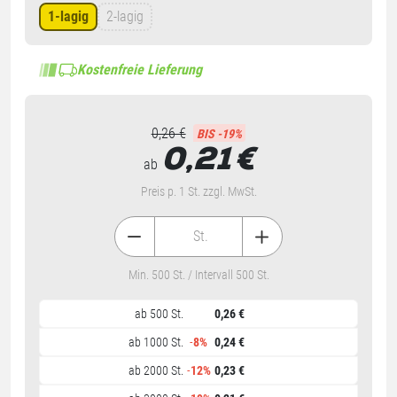
1-lagig
2-lagig
Kostenfreie Lieferung
0,26 €
BIS -19%
0,21
€
ab
Preis p. 1 St. zzgl. MwSt.
St.
Min. 500 St. / Intervall 500 St.
ab 500 St.
0,26 €
ab 1000 St.
-
8%
0,24 €
ab 2000 St.
-
12%
0,23 €