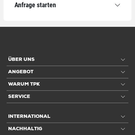
Anfrage starten
Qualität
Grammatur
70 g/m²
Qualität
1-lagig
Anwendung
ÜBER UNS
Für DIN-Format
DIN C4
ANGEBOT
Einheiten
WARUM TPK
Einheiten
Stück: 1 Stück / 0,01 kg
SERVICE
VE: 500 Stück / 8 kg
INTERNATIONAL
Alle Angaben ohne Gewähr, Druckfehler vorbehalten.
NACHHALTIG