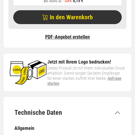
ab 3000 St.
-
25%
0,15 €
In den Warenkorb
PDF-Angebot erstellen
Jetzt mit Ihrem Logo bedrucken!
Dieses Produkt ist mit Ihrem individuellen Druck
erhältlich. Damit sorgen Sie beim Empfänger
für einen starken Auftritt Ihrer Marke.
Anfrage
starten
Technische Daten
Allgemein