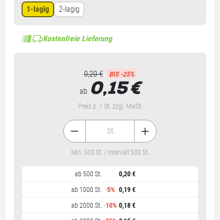
1-lagig
2-lagig
Kostenfreie Lieferung
0,20 €
BIS -25%
0,15
€
ab
Preis p. 1 St. zzgl. MwSt.
St.
Min. 500 St. / Intervall 500 St.
ab 500 St.
0,20 €
ab 1000 St.
-
5%
0,19 €
ab 2000 St.
-
10%
0,18 €