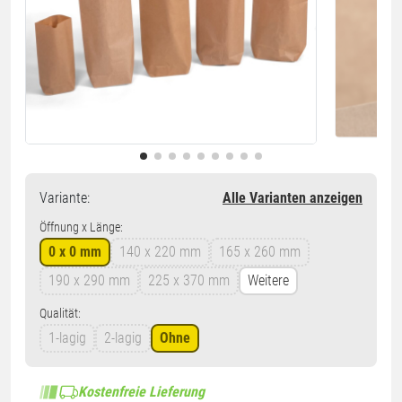
Variante
:
Alle Varianten anzeigen
Öffnung x Länge:
0 x 0 mm
140 x 220 mm
165 x 260 mm
190 x 290 mm
225 x 370 mm
Weitere
Qualität:
1-lagig
2-lagig
Ohne
Kostenfreie Lieferung