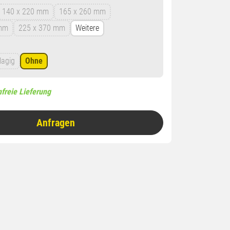
140 x 220 mm
165 x 260 mm
 mm
225 x 370 mm
Weitere
lagig
Ohne
freie Lieferung
Anfragen