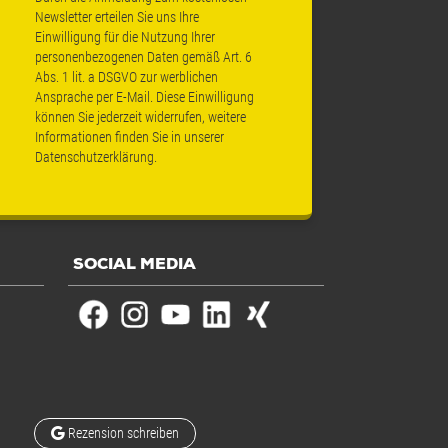
Newsletter erteilen Sie uns Ihre
Einwilligung für die Nutzung Ihrer
personenbezogenen Daten gemäß Art. 6
Abs. 1 lit. a DSGVO zur werblichen
Ansprache per E-Mail. Diese Einwilligung
können Sie jederzeit widerrufen, weitere
Informationen finden Sie in unserer
Datenschutzerklärung
.
SOCIAL MEDIA
Rezension schreiben