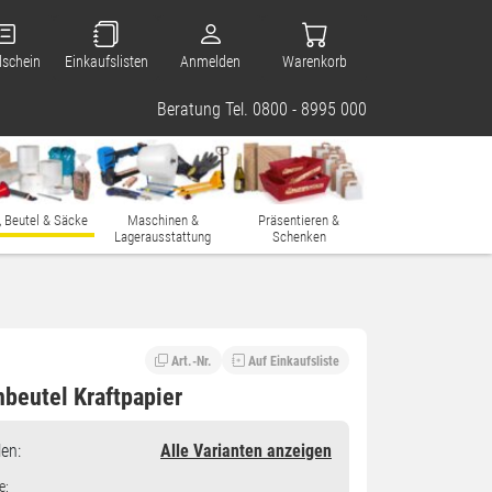
lschein
Einkaufslisten
Anmelden
Warenkorb
Beratung Tel. 0800 - 8995 000
, Beutel & Säcke
Maschinen &
Präsentieren &
Lagerausstattung
Schenken
Art.-Nr.
Auf Einkaufsliste
beutel Kraftpapier
en
:
Alle Varianten anzeigen
e: