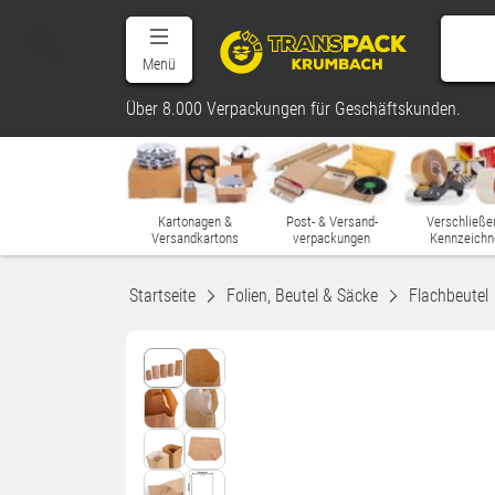
Menü
Über 8.000 Verpackungen für Geschäftskunden.
Kartonagen &
Post- & Versand-
Verschließe
Versandkartons
verpackungen
Kennzeichn
Startseite
Folien, Beutel & Säcke
Flachbeutel