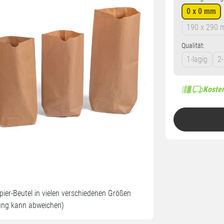
0 x 0 mm
190 x 290
Qualität:
1-lagig
2-
Kosten
apier-Beutel in vielen verschiedenen Größen
ung kann abweichen)