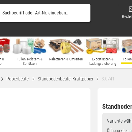
Bestel
n &
Füllen, Polstern &
Palettieren & Umreifen
Exportkisten &
Folien
en
Schützen
Ladungssicherung
Papierbeutel
Standbodenbeutel Kraftpapier
3.0741
Standboden
Variante
wähl
Öffnung x Läng