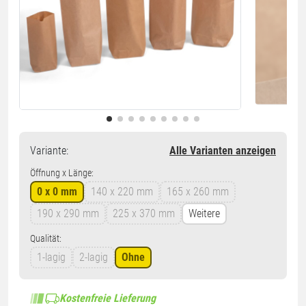
Variante
:
Alle Varianten anzeigen
Öffnung x Länge:
0 x 0 mm
140 x 220 mm
165 x 260 mm
190 x 290 mm
225 x 370 mm
Weitere
Qualität:
1-lagig
2-lagig
Ohne
Kostenfreie Lieferung