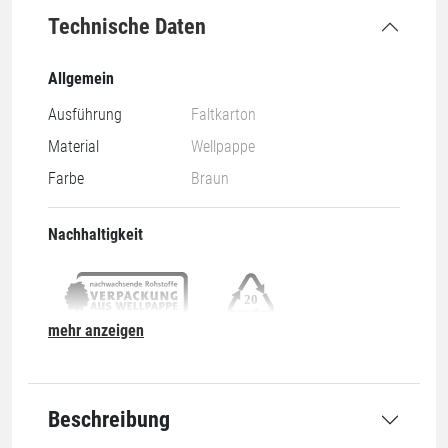
Technische Daten
Allgemein
Ausführung
Faltkarton
Material
Wellpappe
Farbe
Braun
Nachhaltigkeit
mehr anzeigen
Nachwachsend & Recyclebar
20-PAP
Abmessung
Beschreibung