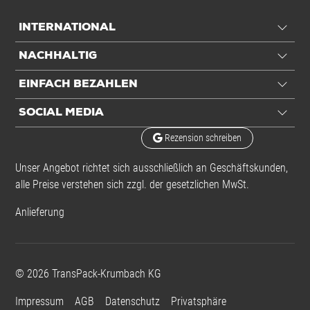
Leistung
INTERNATIONAL
Belastbarkeit
30 kg
NACHHALTIG
Ausstattung
EINFACH BEZAHLEN
Verschluss
SK-Verschluss
SOCIAL MEDIA
FEFCO-Typ
ähnlich 0711
Rezension schreiben
Unser Angebot richtet sich ausschließlich an Geschäftskunden,
Transport
alle Preise verstehen sich zzgl. der gesetzlichen MwSt.
Gurtmaß
1,49 m
Anlieferung
Frachtvolumen
29,25 ltr
Anwendung
©
2026
TransPack-Krumbach KG
Impressum
Füllvolumen
AGB
Datenschutz
26,15 ltr
Privatsphäre