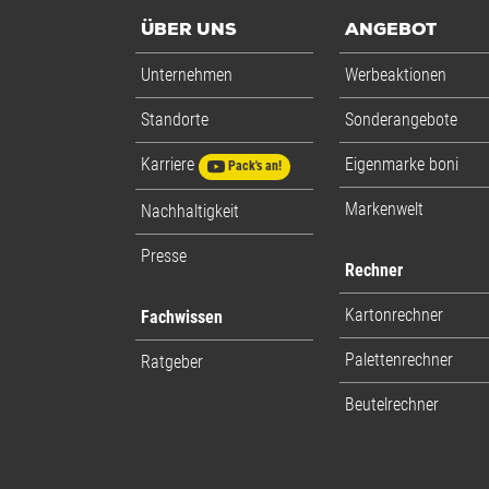
Einheiten
Stück: 1 S
ÜBER UNS
ANGEBOT
Alle Angaben ohne Gewähr, Druckfehler vorbehalten.
Unternehmen
Werbeaktionen
Standorte
Sonderangebote
Karriere
Eigenmarke boni
Pack's an!
Markenwelt
Nachhaltigkeit
Presse
Rechner
Kartonrechner
Fachwissen
Palettenrechner
Ratgeber
Beutelrechner