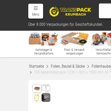
Menü
Über 8.000 Verpackungen für Geschäftskunden.
Kartonagen &
Post- & Versand-
Verschließe
Versandkartons
verpackungen
Kennzeichn
Startseite
Folien, Beutel & Säcke
Folienhaube
ICB-Seitenfaltensack 1230 + 825 x 1800 mm 60 m