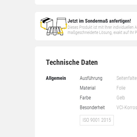
Jetzt im Sondermaß anfertigen!
Dieses Produkt ist mit Ihrer individuellen
maßgeschneiderte Lösung, exakt auf Ihr
Technische Daten
Allgemein
Ausführung
Seitenfalt
Material
Folie
Farbe
Gelb
Besonderheit
VCI-Korro
ISO 9001 2015