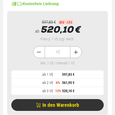
Kostenfreie Lieferung
597,83 €
BIS -13%
520,10
€
ab
Preis p. 1 VE zzgl. MwSt.
VE
Min. 1 VE / Intervall 1 VE
ab 1 VE
597,83 €
ab 2 VE
-
6%
561,95 €
ab 3 VE
-
13%
520,10 €
In den Warenkorb