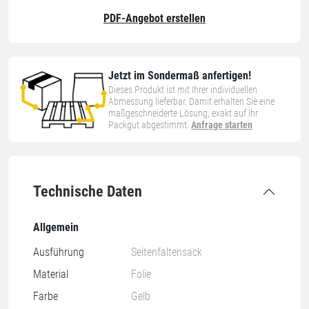
PDF-Angebot erstellen
Jetzt im Sondermaß anfertigen!
Dieses Produkt ist mit Ihrer individuellen
Abmessung lieferbar. Damit erhalten Sie eine
maßgeschneiderte Lösung, exakt auf Ihr
Packgut abgestimmt.
Anfrage starten
Technische Daten
Allgemein
Ausführung
Seitenfaltensack
Material
Folie
Farbe
Gelb