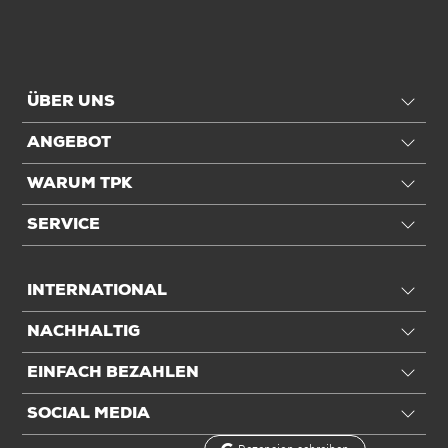
Füllvolumen
65 ltr
Einheiten
ÜBER UNS
ANGEBOT
Inhalt
250 St./Ve
Einheiten
VE: 1 VE / 0,09273 kg
WARUM TPK
SERVICE
Alle Angaben ohne Gewähr, Druckfehler vorbehalten.
INTERNATIONAL
NACHHALTIG
EINFACH BEZAHLEN
SOCIAL MEDIA