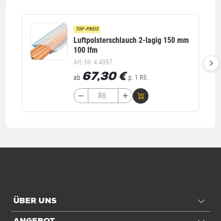
TOP-PREIS
Luftpolsterschlauch 2-lagig 150 mm
100 lfm
Art.-Nr. 4.4097
67,30
€
ab
p. 1 Rll.
ÜBER UNS