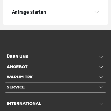
Transport
Anfrage starten
Für Palettenformat
1/1 EUR-Pal
Anwendung
Für Höhe
max. 500 mm
Einheiten
ÜBER UNS
ANGEBOT
Einheiten
Stück: 1 Stück / 0,43 kg
WARUM TPK
Alle Angaben ohne Gewähr, Druckfehler vorbehalten.
SERVICE
INTERNATIONAL