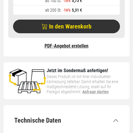
ab 100 St.
-
10%
5,73 €
ab 200 St.
-
16%
5,31 €
In den Warenkorb
PDF-Angebot erstellen
Jetzt im Sondermaß anfertigen!
Dieses Produkt ist mit Ihrer individuellen
Abmessung lieferbar. Damit erhalten Sie eine
maßgeschneiderte Lösung, exakt auf Ihr
Packgut abgestimmt.
Anfrage starten
Technische Daten