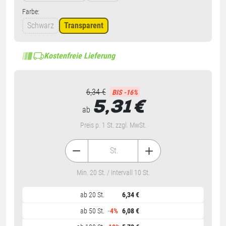
Farbe:
Schwarz
Transparent
Kostenfreie Lieferung
6,34 €
BIS -16%
5,31
€
ab
Preis p. 1 St. zzgl. MwSt.
St.
Min. 20 St. / Intervall 10 St.
ab 20 St.
6,34 €
ab 50 St.
-
4%
6,08 €