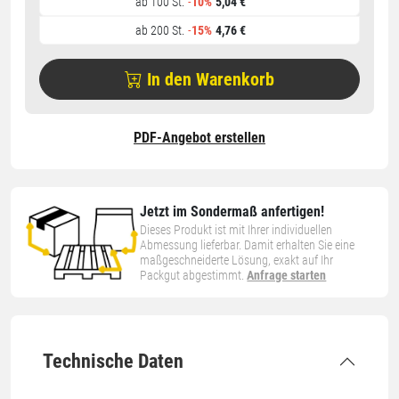
ab 100 St.
-
10%
5,04 €
ab 200 St.
-
15%
4,76 €
In den Warenkorb
PDF-Angebot erstellen
Jetzt im Sondermaß anfertigen!
Dieses Produkt ist mit Ihrer individuellen
Abmessung lieferbar. Damit erhalten Sie eine
maßgeschneiderte Lösung, exakt auf Ihr
Packgut abgestimmt.
Anfrage starten
Technische Daten