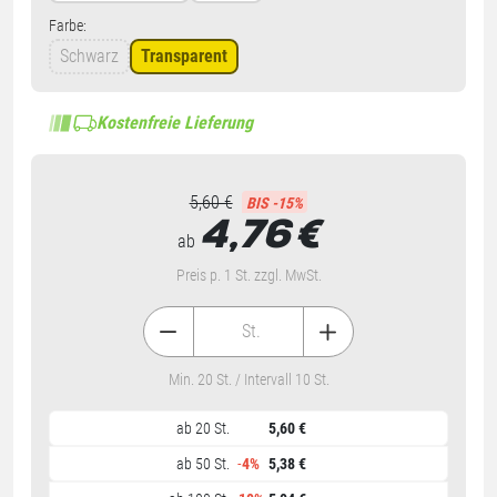
Farbe:
Schwarz
Transparent
Kostenfreie Lieferung
5,60 €
BIS -15%
4,76
€
ab
Preis p. 1 St. zzgl. MwSt.
St.
Min. 20 St. / Intervall 10 St.
ab 20 St.
5,60 €
ab 50 St.
-
4%
5,38 €