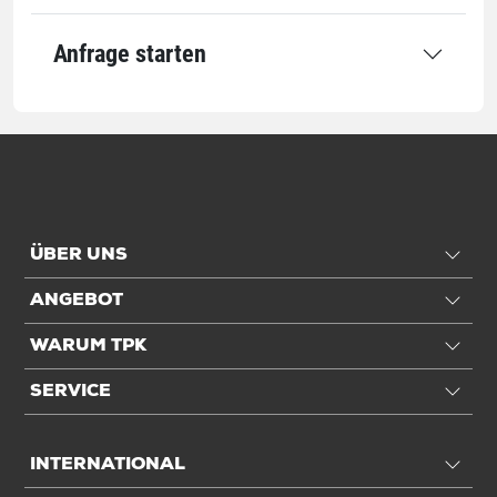
Transport
Anfrage starten
Für Palettenformat
1/1 EUR-Pal
Anwendung
Für Höhe
max. 250 mm
Einheiten
ÜBER UNS
ANGEBOT
Einheiten
Stück: 1 Stück / 0,33 kg
WARUM TPK
Alle Angaben ohne Gewähr, Druckfehler vorbehalten.
SERVICE
INTERNATIONAL