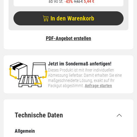
ab 90 St.
5,44 €
-
43%
9,52 €
In den Warenkorb
PDF-Angebot erstellen
Jetzt im Sondermaß anfertigen!
Dieses Produkt ist mit Ihrer individuellen
Abmessung lieferbar. Damit erhalten Sie eine
maßgeschneiderte Lösung, exakt auf Ihr
Packgut abgestimmt.
Anfrage starten
Technische Daten
Allgemein