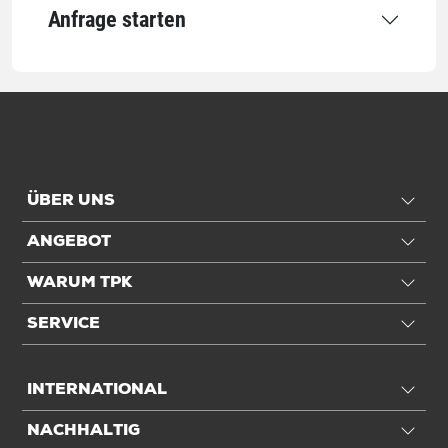
Anfrage starten
Für Palettenformat
1/1 EUR-Pal
Anwendung
Für Höhe
max. 945 mm
Einheiten
ÜBER UNS
ANGEBOT
Einheiten
Stück: 1 Stück / 1,2 kg
Palette: 250 Stück / 299,5 kg
WARUM TPK
SERVICE
Alle Angaben ohne Gewähr, Druckfehler vorbehalten.
INTERNATIONAL
NACHHALTIG