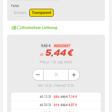
Farbe:
Schwarz
Transparent
Kostenfreie Lieferung
9,52 €
REDUZIERT
5,44
€
ab
Preis p. 1 St. zzgl. MwSt.
St.
Min. 10 St. / Intervall 10 St.
ab 10 St.
7,14 €
-
25%
9,52 €
ab 30 St.
6,57 €
-
31%
9,52 €