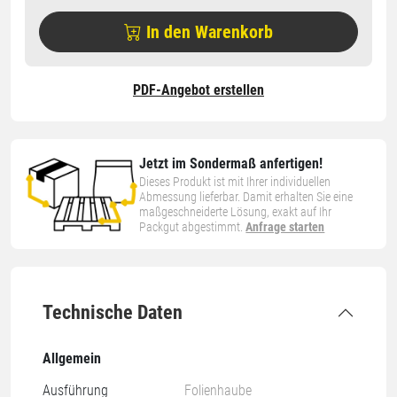
In den Warenkorb
PDF-Angebot erstellen
Jetzt im Sondermaß anfertigen!
Dieses Produkt ist mit Ihrer individuellen
Abmessung lieferbar. Damit erhalten Sie eine
maßgeschneiderte Lösung, exakt auf Ihr
Packgut abgestimmt.
Anfrage starten
Technische Daten
Allgemein
Ausführung
Folienhaube