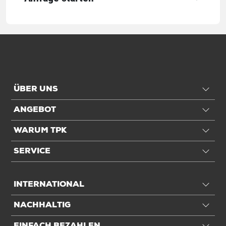
Qualität
Stärke
80 µm
Qualität
3-lagig
Transport
ÜBER UNS
ANGEBOT
Für Palettenformat
1/1 EUR-Pal
WARUM TPK
Einheiten
SERVICE
Einheiten
Stück: 1 Stück / 1,2 kg
INTERNATIONAL
Alle Angaben ohne Gewähr, Druckfehler vorbehalten.
NACHHALTIG