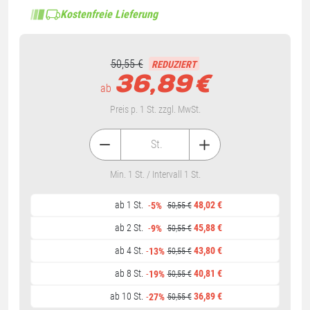
Kostenfreie Lieferung
50,55 €
REDUZIERT
36,89
€
ab
Preis p. 1 St. zzgl. MwSt.
St.
Min. 1 St. / Intervall 1 St.
ab 1 St.
48,02 €
-
5%
50,55 €
ab 2 St.
45,88 €
-
9%
50,55 €
ab 4 St.
43,80 €
-
13%
50,55 €
ab 8 St.
40,81 €
-
19%
50,55 €
ab 10 St.
36,89 €
-
27%
50,55 €