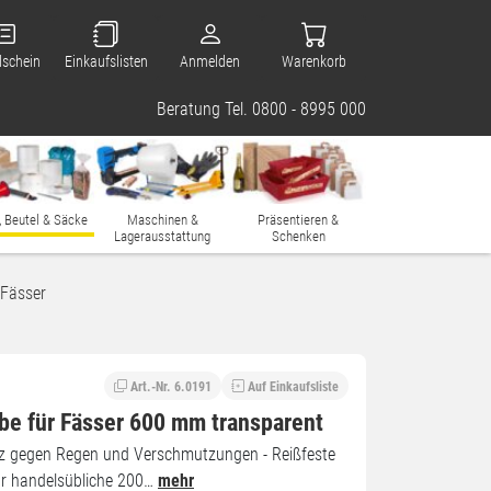
lschein
Einkaufslisten
Anmelden
Warenkorb
Beratung Tel. 0800 - 8995 000
, Beutel & Säcke
Maschinen &
Präsentieren &
Lagerausstattung
Schenken
 Fässer
Art.-Nr. 6.0191
Auf Einkaufsliste
e für Fässer 600 mm transparent
tz gegen Regen und Verschmutzungen - Reißfeste
r handelsübliche 200…
mehr