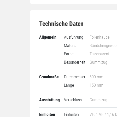
Technische Daten
Allgemein
Ausführung
Folienhaube
Material
Bändchengeweb
Farbe
Transparent
Besonderheit
Gummizug
Grundmaße
Durchmesser
600 mm
Länge
150 mm
Ausstattung
Verschluss
Gummizug
Einheiten
Einheiten
VE: 1 VE / 1,16 