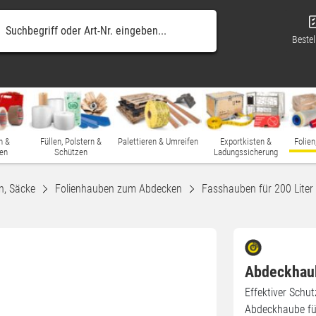
Bestel
n &
Füllen, Polstern &
Palettieren & Umreifen
Exportkisten &
Folien
en
Schützen
Ladungssicherung
n, Säcke
Folienhauben zum Abdecken
Fasshauben für 200 Liter
Abdeckhaub
Effektiver Schu
Abdeckhaube fü