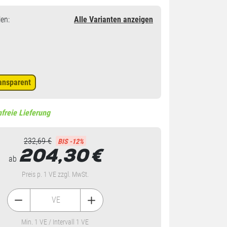
en
:
Alle Varianten anzeigen
ansparent
freie Lieferung
232,69 €
BIS -12%
204,30
€
ab
Preis p. 1 VE zzgl. MwSt.
VE
Min. 1 VE / Intervall 1 VE