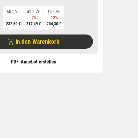
ab 1 VE
ab 2 VE
ab 4 VE
-
7%
-
12%
232,69 €
217,49 €
204,30 €
In den Warenkorb
PDF-Angebot erstellen