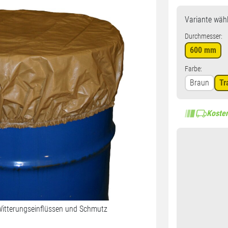
Variante
wähl
Durchmesser:
600 mm
Farbe:
Braun
Tr
Kosten
Witterungseinflüssen und Schmutz