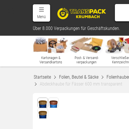
Menü
Über 8.000 Verpackungen für Geschäftskunden.
Kartonagen &
Post- & Versand-
Verschließe
Versandkartons
verpackungen
Kennzeichn
Startseite
Folien, Beutel & Säcke
Folienhaube
Abdeckhaube für Fässer 600 mm transparent