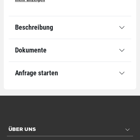
Länge
150 mm
Ausstattung
Beschreibung
Verschluss
Gummizug
Dokumente
Einheiten
Einheiten
VE: 1 VE / 1 kg
Anfrage starten
Stück: 1 VE
Alle Angaben ohne Gewähr, Druckfehler vorbehalten.
ÜBER UNS