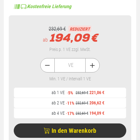
Kostenfreie Lieferung
232,69 €
REDUZIERT
194,09
€
ab
Preis p. 1 VE zzgl. MwSt.
VE
Min. 1 VE / Intervall 1 VE
ab 1 VE
221,06 €
-
5%
232,69 €
ab 2 VE
206,62 €
-
11%
232,69 €
ab 4 VE
194,09 €
-
17%
232,69 €
In den Warenkorb