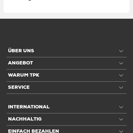
Einheiten
Inhalt
4 St./Ve
Einheiten
VE: 1 VE / 0,37 kg
Alle Angaben ohne Gewähr, Druckfehler vorbehalten.
ÜBER UNS
ANGEBOT
WARUM TPK
SERVICE
INTERNATIONAL
NACHHALTIG
EINFACH BEZAHLEN