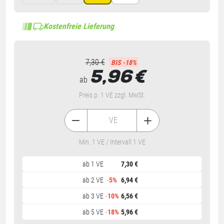
Kostenfreie Lieferung
7,30 €
BIS -18%
5,96
€
ab
Preis p. 1 VE zzgl. MwSt.
VE
Min. 1 VE / Intervall 1 VE
ab 1 VE
7,30 €
ab 2 VE
-
5%
6,94 €
ab 3 VE
-
10%
6,56 €
ab 5 VE
-
18%
5,96 €