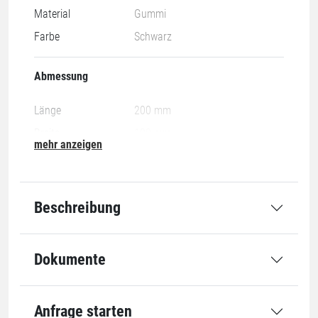
Material
Gummi
Farbe
Schwarz
Abmessung
Länge
200 mm
Breite
100 mm
mehr anzeigen
Abmessung
200 x 100 mm
Qualität
Beschreibung
Stärke
4 mm
Dokumente
Spezifikationen
Gleitreibwert
0,6 µm
Anfrage starten