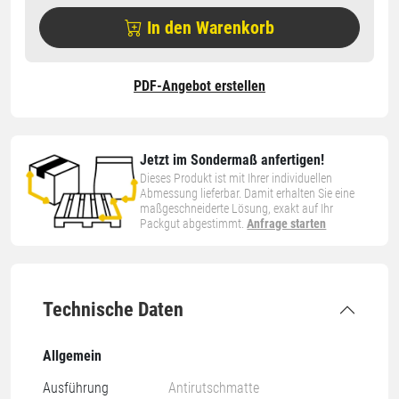
In den Warenkorb
PDF-Angebot erstellen
Jetzt im Sondermaß anfertigen!
Dieses Produkt ist mit Ihrer individuellen
Abmessung lieferbar. Damit erhalten Sie eine
maßgeschneiderte Lösung, exakt auf Ihr
Packgut abgestimmt.
Anfrage starten
Technische Daten
Allgemein
Ausführung
Antirutschmatte