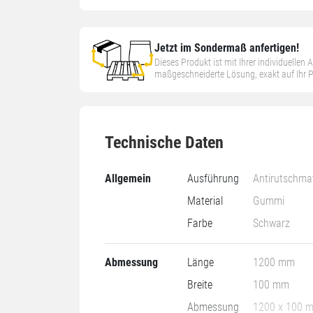
Jetzt im Sondermaß anfertigen!
Dieses Produkt ist mit Ihrer individuellen
maßgeschneiderte Lösung, exakt auf Ihr
Technische Daten
Allgemein
Ausführung
Antirutschma
Material
Gummi
Farbe
Schwarz
Abmessung
Länge
1200 mm
Breite
100 mm
Abmessung
1200 x 100 