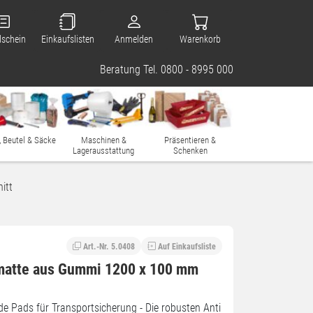
lschein
Einkaufslisten
Anmelden
Warenkorb
Beratung Tel. 0800 - 8995 000
, Beutel & Säcke
Maschinen &
Präsentieren &
Lagerausstattung
Schenken
itt
Art.-Nr. 5.0408
Auf Einkaufsliste
matte aus Gummi 1200 x 100 mm
Pads für Transportsicherung - Die robusten Anti