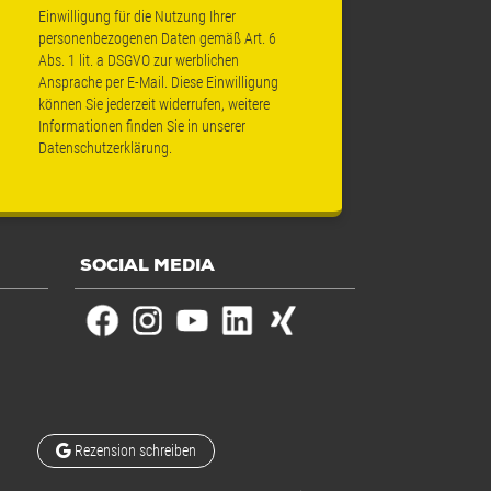
Einwilligung für die Nutzung Ihrer
personenbezogenen Daten gemäß Art. 6
Abs. 1 lit. a DSGVO zur werblichen
Ansprache per E-Mail. Diese Einwilligung
können Sie jederzeit widerrufen, weitere
Informationen finden Sie in unserer
Datenschutzerklärung
.
SOCIAL MEDIA
Rezension schreiben