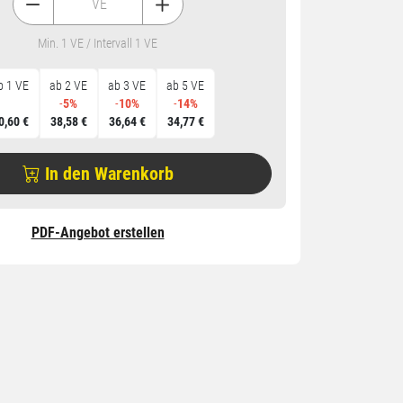
VE
Min. 1 VE / Intervall 1 VE
b 1 VE
ab 2 VE
ab 3 VE
ab 5 VE
-
5%
-
10%
-
14%
0,60 €
38,58 €
36,64 €
34,77 €
In den Warenkorb
PDF-Angebot erstellen