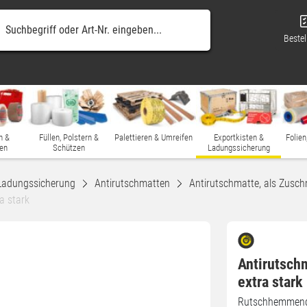
Bestel
n &
Füllen, Polstern &
Palettieren & Umreifen
Exportkisten &
Folien
en
Schützen
Ladungssicherung
Ladungssicherung
Antirutschmatten
Antirutschmatte, als Zuschn
a stark
Antirutsch
extra stark
Rutschhemmende 