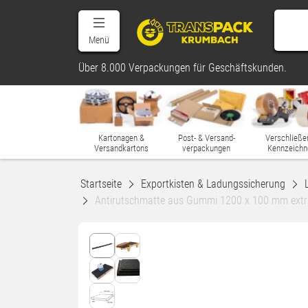
Menü
Über 8.000 Verpackungen für Geschäftskunden.
Kartonagen &
Post- & Versand-
Verschließe
Versandkartons
verpackungen
Kennzeichn
Startseite
Exportkisten & Ladungssicherung
Antirutschmatte aus Gummi 1200 x 100 mm extr