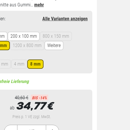
chnitte aus Gummi…
mehr
en
:
Alle Varianten anzeigen
 mm
200 x 100 mm
800 x 150 mm
0 mm
1200 x 800 mm
Weitere
3 mm
4 mm
8 mm
freie Lieferung
40,60 €
BIS -14%
34,77
€
ab
Preis p. 1 VE zzgl. MwSt.