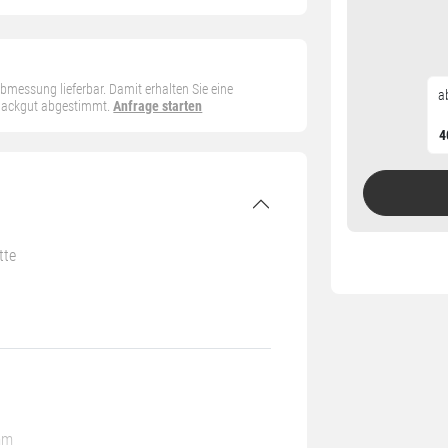
 Abmessung lieferbar. Damit erhalten Sie eine
a
 Packgut abgestimmt.
Anfrage starten
4
tte
mm