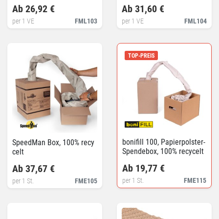
Ab 26,92 €
Ab 31,60 €
per 1 VE
FML103
per 1 VE
FML104
TOP-PREIS
bonifill 100, Papierpolster-
SpeedMan Box, 100% recy
Spendebox, 100% recycelt
celt
Ab 19,77 €
Ab 37,67 €
per 1 St.
FME115
per 1 St.
FME105