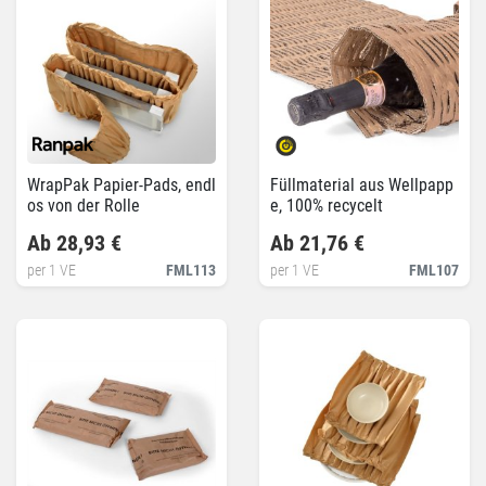
WrapPak Papier-Pads, endl
Füllmaterial aus Wellpapp
os von der Rolle
e, 100% recycelt
Ab 28,93 €
Ab 21,76 €
per 1 VE
FML113
per 1 VE
FML107