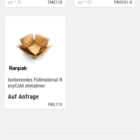
per 1 St.
FME118
per 1 Rll.
PRO101-S
Isolierendes Füllmaterial R
ecyCold climaliner
Auf Anfrage
FML115