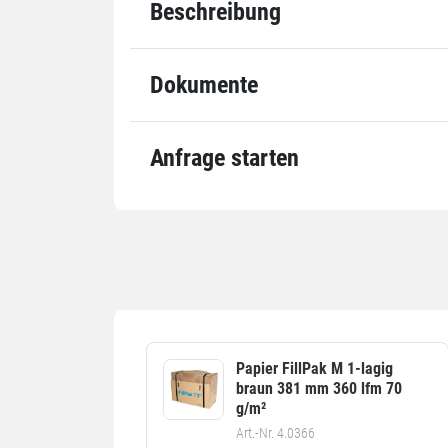
Beschreibung
Abmessung
45
Qualität
Grammatur
70
Dokumente
Einheiten
Einheiten
Stü
Anfrage starten
Pal
Alle Angaben ohne Gewähr, Druckfehler vorbehalten.
Papier FillPak M 1-lagig
braun 381 mm 360 lfm 70
g/m²
Art.-Nr. 4.0366