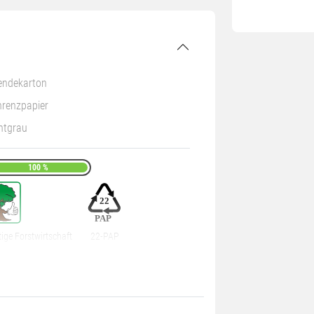
endekarton
hrenzpapier
htgrau
100 %
tige Forstwirtschaft
22-PAP
0 m
0 mm