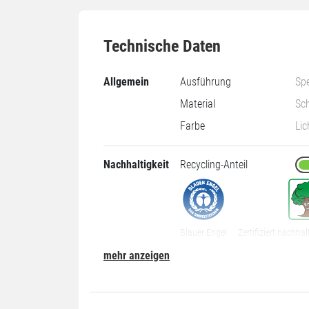
Technische Daten
Allgemein
Ausführung
Sp
Material
Sc
Farbe
Lic
Nachhaltigkeit
Recycling-Anteil
Blauer Engel
Zertifiziert nachhal
mehr anzeigen
Abmessung
Länge
45
Breite
39