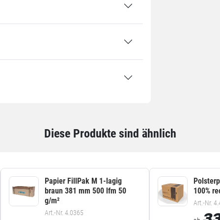
0 x 390 mm
 g/m²
ck: 1 Stück / 12 kg
ette: 32 Stück / 384 kg
Diese Produkte sind ähnlich
Papier FillPak M 1-lagig
Polster
braun 381 mm 500 lfm 50
100% re
g/m²
Art.-Nr. 4
Art.-Nr. 4.0365