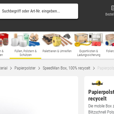
Bestel
n &
Füllen, Polstern &
Palettieren & Umreifen
Exportkisten &
Folien
en
Schützen
Ladungssicherung
erial
Papierpolster
SpeedMan Box, 100% recycelt
Papierpol
Papierpols
recycelt
Die mobile Box 
Blitzschnell Pol