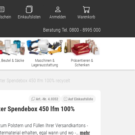
lschein
Einkaufslisten
Anmelden
Warenkorb
Beratung Tel. 0800 - 8995 000
, Beutel & Säcke
Maschinen &
Präsentieren &
Lagerausstattung
Schenken
ster Spendebox 450 lfm 100% recycelt
Art.-Nr. 4.0352
Auf Einkaufsliste
ter Spendebox 450 lfm 100%
zum Polstern und Füllen Ihrer Versandkartons -
stermaterial erhalten, egal wann und wo -…
mehr