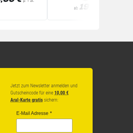
,30
€
p. 1 St.
19,77
€
ab
p. 1 St.
Jetzt zum Newsletter anmelden und
Gutscheincode für eine
10,00 €
Aral-Karte gratis
sichern:
E-Mail Adresse