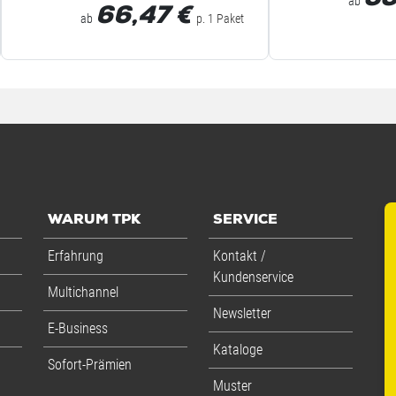
33
ab
66,47
€
ab
p. 1 Paket
WARUM TPK
SERVICE
Erfahrung
Kontakt /
Kundenservice
Multichannel
Newsletter
E-Business
Kataloge
Sofort-Prämien
Muster