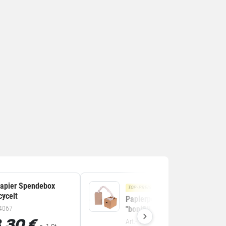
papier Spendebox
TOP-PREIS
cycelt
Papierpolster-Spendebox
.4067
"bonifill 100" 100% recycelt
Art.-Nr. 4.4216