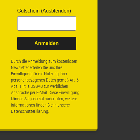
Gutschein (Ausblenden)
Anmelden
Durch die Anmeldung zum kostenlosen
Newsletter erteilen Sie uns Ihre
Einwilligung für die Nutzung Ihrer
personenbezogenen Daten gemäß Art. 6
Abs. 1 lit. a DSGVO zur werblichen
Ansprache per E-Mail. Diese Einwilligung
können Sie jederzeit widerrufen, weitere
Informationen finden Sie in unserer
Datenschutzerklärung
.