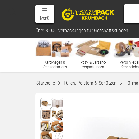
Menü
Über 8.000 Verpackungen für Geschäftskunden.
Kartonagen &
Post- & Versand-
Verschließe
Versandkartons
verpackungen
Kennzeichn
Startseite
Füllen, Polstern & Schützen
Füllmat