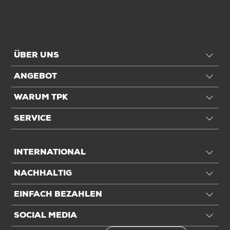
Anwendung
Füllvolumen
216,5 ltr
ÜBER UNS
Einheiten
ANGEBOT
Einheiten
Stück: 1 Stück / 0,65 kg
WARUM TPK
Alle Angaben ohne Gewähr, Druckfehler vorbehalten.
SERVICE
INTERNATIONAL
NACHHALTIG
EINFACH BEZAHLEN
SOCIAL MEDIA