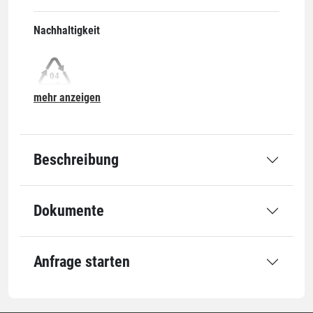
Nachhaltigkeit
mehr anzeigen
04-LDPE
Grundmaße
Beschreibung
Durchmesser
610 mm
Dokumente
Länge
1300 mm
Qualität
Anfrage starten
Stärke
200 µm