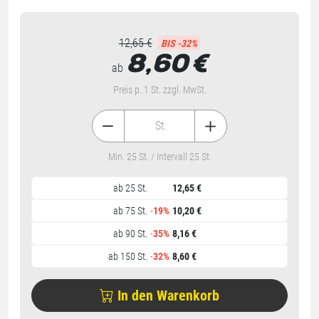
12,65 €
BIS -32%
8,60
€
ab
Preis p. 1 St. zzgl. MwSt.
St.
Min. 25 St. / Intervall 25 St.
ab 25 St.
12,65 €
ab 75 St.
-
19%
10,20 €
ab 90 St.
-
35%
8,16 €
ab 150 St.
-
32%
8,60 €
In den Warenkorb