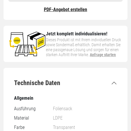
PDF-Angebot erstellen
Jetzt komplett individualisieren!
Dieses Produkt ist mit Ihrem individuellen Druck
sowie Sondermaß erhältlich. Damit erhalten Sie
eine passgenaue Lösung und sorgen für einen
starken Auftritt Ihrer Marke.
Anfrage starten
Technische Daten
Allgemein
Ausführung
Foliensack
Material
LDPE
Farbe
Transparent