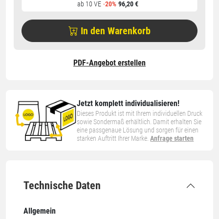
ab 10 VE
-
20%
96,20 €
In den Warenkorb
PDF-Angebot erstellen
Jetzt komplett individualisieren!
Dieses Produkt ist mit Ihrem individuellen Druck
sowie Sondermaß erhältlich. Damit erhalten Sie
eine passgenaue Lösung und sorgen für einen
starken Auftritt Ihrer Marke.
Anfrage starten
Technische Daten
Allgemein