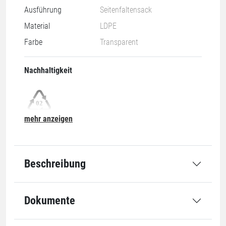
Ausführung
Seitenfaltensack
Material
LDPE
Farbe
Transparent
Nachhaltigkeit
mehr anzeigen
02-HDPE
Grundmaße
Beschreibung
Öffnung
600 mm
Dokumente
Länge
600 mm
Seitenfalte
400 mm