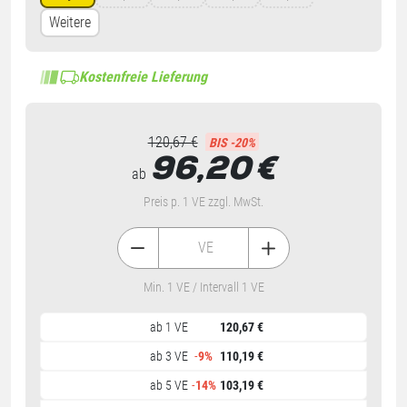
Weitere
Kostenfreie Lieferung
120,67 €
BIS -20%
96,20
€
ab
Preis p. 1 VE zzgl. MwSt.
VE
Min. 1 VE / Intervall 1 VE
ab 1 VE
120,67 €
ab 3 VE
-
9%
110,19 €
ab 5 VE
-
14%
103,19 €