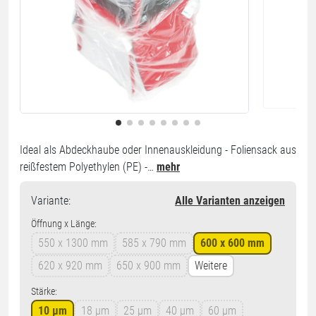
Ideal als Abdeckhaube oder Innenauskleidung - Foliensack aus
reißfestem Polyethylen (PE) -…
mehr
Variante
:
Alle Varianten anzeigen
Öffnung x Länge:
550 x 1300 mm
585 x 790 mm
600 x 600 mm
620 x 920 mm
650 x 900 mm
Weitere
Stärke:
10 µm
18 µm
25 µm
40 µm
60 µm