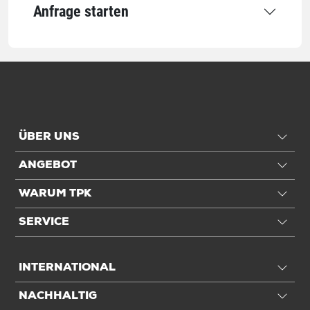
Anfrage starten
Füllvolumen
75 ltr
Einheiten
Inhalt
250 St./Ve
Einheiten
VE: 1 VE / 17,71 kg
ÜBER UNS
Paket: 250 VE / 17,71 kg
ANGEBOT
Alle Angaben ohne Gewähr, Druckfehler vorbehalten.
WARUM TPK
SERVICE
INTERNATIONAL
NACHHALTIG