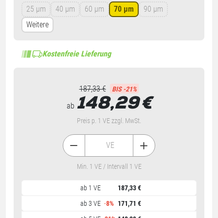
25 µm
40 µm
60 µm
70 µm
90 µm
Weitere
Kostenfreie Lieferung
187,33 €
BIS -21%
148,29
€
ab
Preis p. 1 VE zzgl. MwSt.
VE
Min. 1 VE / Intervall 1 VE
ab 1 VE
187,33 €
ab 3 VE
-
8%
171,71 €