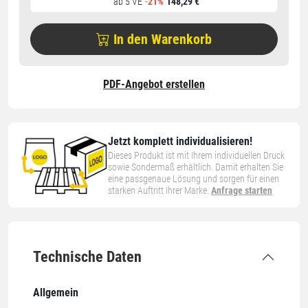
ab 5 VE
-
21%
148,29 €
In den Warenkorb
PDF-Angebot erstellen
Jetzt komplett individualisieren!
Dieses Produkt ist mit Ihrem individuellen Druck
sowie Sondermaß erhältlich. Damit erhalten Sie
eine passgenaue Lösung und sorgen für einen
starken Auftritt Ihrer Marke.
Anfrage starten
Technische Daten
Allgemein