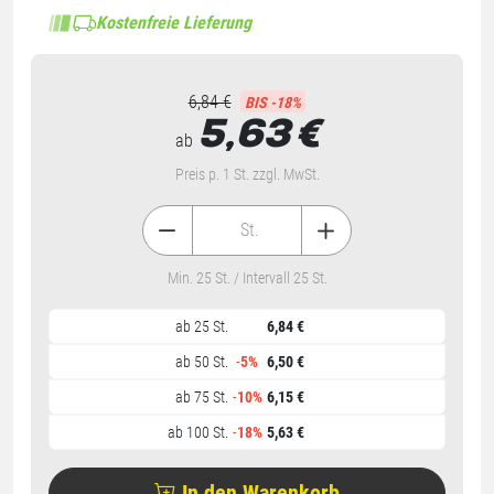
Kostenfreie Lieferung
6,84 €
BIS -18%
5,63
€
ab
Preis p. 1 St. zzgl. MwSt.
St.
Min. 25 St. / Intervall 25 St.
ab 25 St.
6,84 €
ab 50 St.
-
5%
6,50 €
ab 75 St.
-
10%
6,15 €
ab 100 St.
-
18%
5,63 €
In den Warenkorb