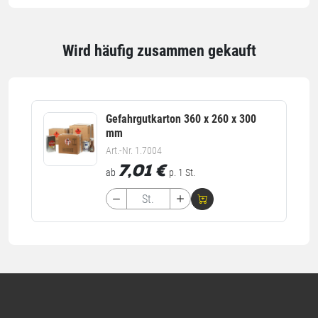
Qualität
Wird häufig zusammen gekauft
Stärke
200 µm
Einheiten
Gefahrgutkarton 360 x 260 x 300
mm
Einheiten
Stück: 1 Stück / 0,103 kg
Art.-Nr. 1.7004
Alle Angaben ohne Gewähr, Druckfehler vorbehalten.
7,01
€
ab
p. 1 St.