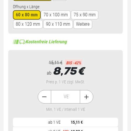
Öffnung x Länge:
60 x 80 mm
70 x 100 mm
75 x 90 mm
80 x 120 mm
90 x 110 mm
Weitere
Kostenfreie Lieferung
15,11 €
BIS -42%
8,75
€
ab
Preis p. 1 VE zzgl. MwSt.
VE
Min. 1 VE / Intervall 1 VE
ab 1 VE
15,11 €