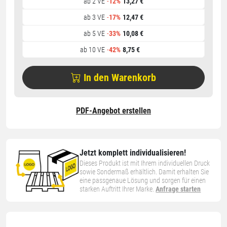
ab 2 VE
-
12%
13,27 €
ab 3 VE
-
17%
12,47 €
ab 5 VE
-
33%
10,08 €
ab 10 VE
-
42%
8,75 €
In den Warenkorb
PDF-Angebot erstellen
Jetzt komplett individualisieren!
Dieses Produkt ist mit Ihrem individuellen Druck
sowie Sondermaß erhältlich. Damit erhalten Sie
eine passgenaue Lösung und sorgen für einen
starken Auftritt Ihrer Marke.
Anfrage starten