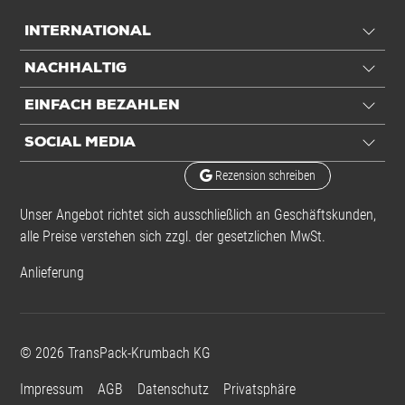
Einheiten
INTERNATIONAL
Inhalt
1000 St./Ve
NACHHALTIG
Einheiten
VE: 1 VE / 0,702 kg
EINFACH BEZAHLEN
Alle Angaben ohne Gewähr, Druckfehler vorbehalten.
SOCIAL MEDIA
Rezension schreiben
Unser Angebot richtet sich ausschließlich an Geschäftskunden,
alle Preise verstehen sich zzgl. der gesetzlichen MwSt.
Anlieferung
©
2026
TransPack-Krumbach KG
Impressum
AGB
Datenschutz
Privatsphäre