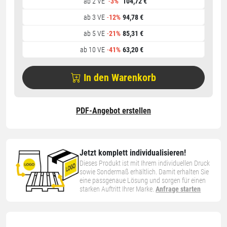
ab 2 VE
-
3%
104,72 €
ab 3 VE
-
12%
94,78 €
ab 5 VE
-
21%
85,31 €
ab 10 VE
-
41%
63,20 €
In den Warenkorb
PDF-Angebot erstellen
Jetzt komplett individualisieren!
Dieses Produkt ist mit Ihrem individuellen Druck
sowie Sondermaß erhältlich. Damit erhalten Sie
eine passgenaue Lösung und sorgen für einen
starken Auftritt Ihrer Marke.
Anfrage starten