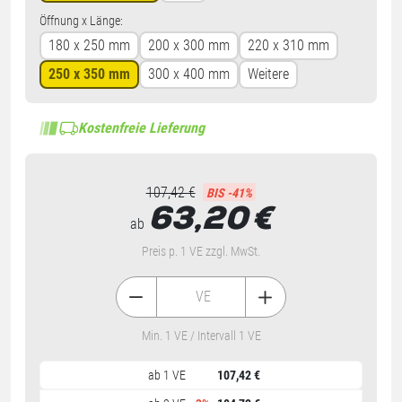
Öffnung x Länge:
180 x 250 mm
200 x 300 mm
220 x 310 mm
250 x 350 mm
300 x 400 mm
Weitere
Kostenfreie Lieferung
107,42 €
BIS -41%
63,20
€
ab
Preis p. 1 VE zzgl. MwSt.
VE
Min. 1 VE / Intervall 1 VE
ab 1 VE
107,42 €