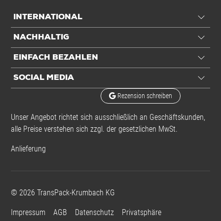
Einheiten
INTERNATIONAL
Inhalt
1000 St./Ve
NACHHALTIG
Einheiten
VE: 1 VE / 0,0084 kg
EINFACH BEZAHLEN
Alle Angaben ohne Gewähr, Druckfehler vorbehalten.
SOCIAL MEDIA
Rezension schreiben
Unser Angebot richtet sich ausschließlich an Geschäftskunden,
alle Preise verstehen sich zzgl. der gesetzlichen MwSt.
Anlieferung
©
2026
TransPack-Krumbach KG
Impressum
AGB
Datenschutz
Privatsphäre