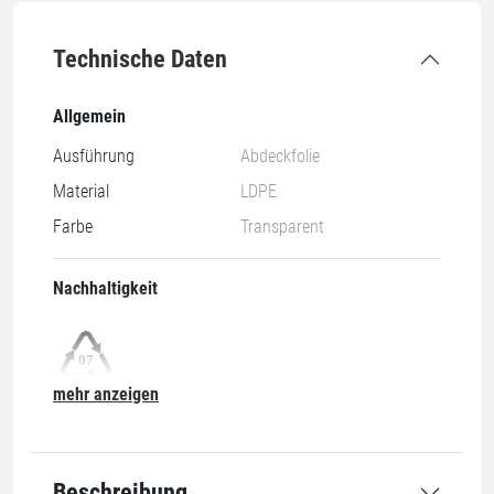
Technische Daten
Allgemein
Ausführung
Abdeckfolie
Material
LDPE
Farbe
Transparent
Nachhaltigkeit
mehr anzeigen
07-O
Abmessung
Beschreibung