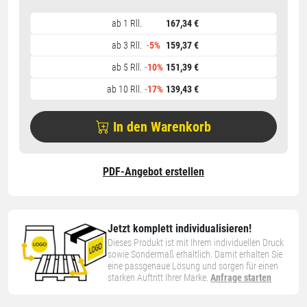
ab 1 Rll.
167,34 €
ab 3 Rll.
-
5%
159,37 €
ab 5 Rll.
-
10%
151,39 €
ab 10 Rll.
-
17%
139,43 €
In den Warenkorb
PDF-Angebot erstellen
Jetzt komplett individualisieren!
Dieses Produkt ist mit Ihrem individuellen Druck
sowie Sondermaß erhältlich. Damit erhalten Sie
eine passgenaue Lösung und sorgen für einen
starken Auftritt Ihrer Marke.
Anfrage starten