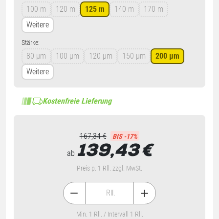
100 m
120 m
125 m
140 m
170 m
Weitere
Stärke:
80 µm
100 µm
120 µm
150 µm
200 µm
Weitere
Kostenfreie Lieferung
167,34 €
BIS -17%
139,43
€
ab
Preis p. 1 Rll. zzgl. MwSt.
Rll.
Min. 1 Rll. / Intervall 1 Rll.