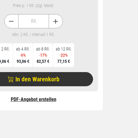
Preis p. 1 Rll. zzgl. MwSt.
Rll.
Min. 2 Rll. / Intervall 1 Rll.
 2 Rll.
ab 4 Rll.
ab 8 Rll.
ab 12 Rll.
-
6%
-
17%
-
22%
9,06 €
93,06 €
82,57 €
77,15 €
In den Warenkorb
PDF-Angebot erstellen