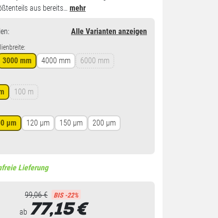
ößtenteils aus bereits…
mehr
en
:
Alle Varianten anzeigen
ienbreite:
3000 mm
4000 mm
6000 mm
 m
100 m
00 µm
120 µm
150 µm
200 µm
freie Lieferung
99,06 €
BIS -22%
77,15
€
ab