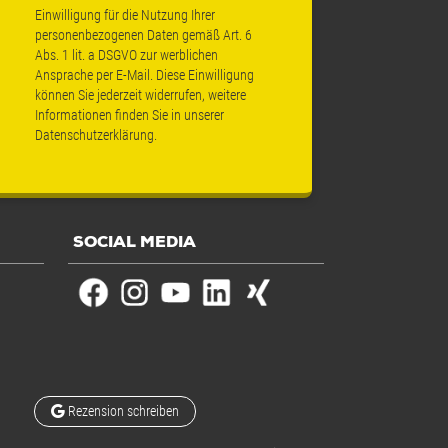
Einwilligung für die Nutzung Ihrer
personenbezogenen Daten gemäß Art. 6
Abs. 1 lit. a DSGVO zur werblichen
Ansprache per E-Mail. Diese Einwilligung
können Sie jederzeit widerrufen, weitere
Informationen finden Sie in unserer
Datenschutzerklärung
.
SOCIAL MEDIA
Rezension schreiben