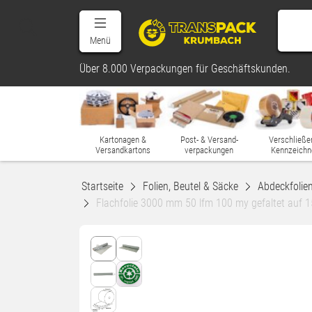
Menü
Über 8.000 Verpackungen für Geschäftskunden.
Kartonagen &
Post- & Versand-
Verschließe
Versandkartons
verpackungen
Kennzeichn
Startseite
Folien, Beutel & Säcke
Abdeckfolien
Flachfolie 3000 mm 50 lfm 100 my gefaltet auf 