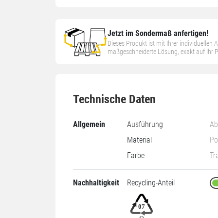
Jetzt im Sondermaß anfertigen!
Dieses Produkt ist mit Ihrer individuellen
maßgeschneiderte Lösung, exakt auf Ihr
Technische Daten
Allgemein
Ausführung
Ab
Material
Po
Farbe
Tr
Nachhaltigkeit
Recycling-Anteil