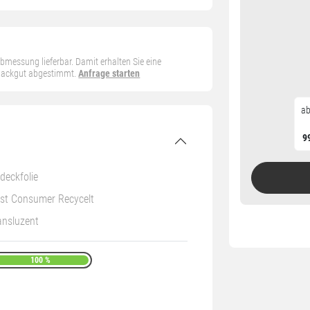
 Abmessung lieferbar. Damit erhalten Sie eine
 Packgut abgestimmt.
Anfrage starten
ab
9
deckfolie
st Consumer Recycelt
ansluzent
100 %