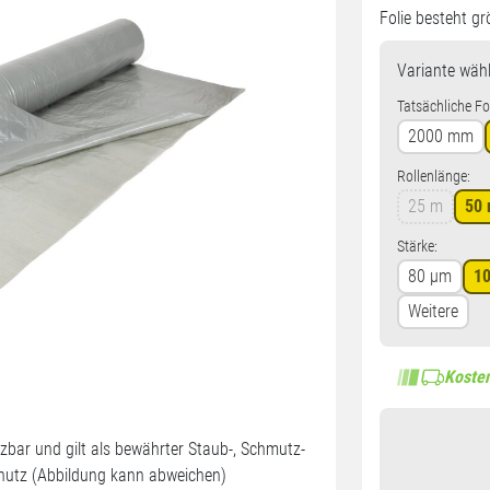
Folie besteht gr
Variante
wähl
Tatsächliche Fol
2000 mm
Rollenlänge:
25 m
50
Stärke:
80 µm
1
Weitere
Kosten
setzbar und gilt als bewährter Staub-, Schmutz-
hutz (Abbildung kann abweichen)