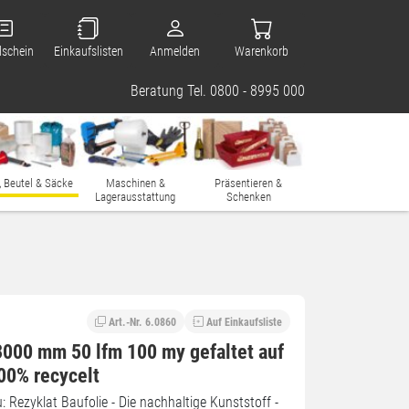
lschein
Einkaufslisten
Anmelden
Warenkorb
Beratung Tel. 0800 - 8995 000
, Beutel & Säcke
Maschinen &
Präsentieren &
Lagerausstattung
Schenken
Art.-Nr. 6.0860
Auf Einkaufsliste
3000 mm 50 lfm 100 my gefaltet auf
0% recycelt
: Rezyklat Baufolie - Die nachhaltige Kunststoff -