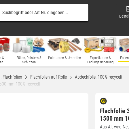
Bestel
n &
Füllen, Polstern &
Palettieren & Umreifen
Exportkisten &
Folien
en
Schützen
Ladungssicherung
, Flachfolien
Flachfolien auf Rolle
Abdeckfolie, 100% recycelt
1500 mm 100% recycelt
Flachfolie 
1500 mm 10
Aus Alt wird Neu