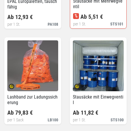
Stausäcke mit Mehrwegve
EPAL Europaletten, tausch
ntil
fähig
%
Ab 5,51 €
Ab 12,93 €
per 1 St.
STS101
per 1 St.
PA108
Lashband zur Ladungssich
Stausäcke mit Einwegventi
erung
l
Ab 79,83 €
Ab 11,82 €
per 1 Sack
LB100
per 1 St.
STS100