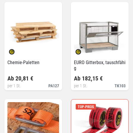
Chemie-Paletten
EURO Gitterbox, tauschfähi
g
Ab 20,81 €
Ab 182,15 €
per 1 St.
PA127
per 1 St.
TK103
TOP-PREIS