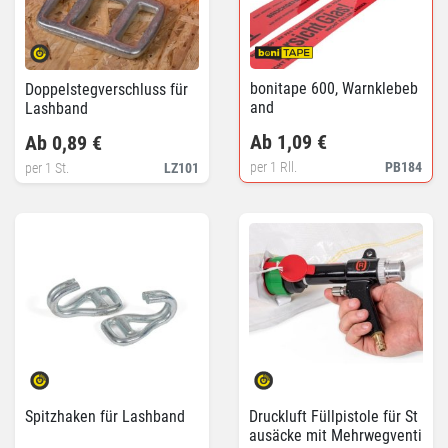
bonitape 600, Warnklebeb
Doppelstegverschluss für
and
Lashband
Ab 1,09 €
Ab 0,89 €
per 1 Rll.
PB184
per 1 St.
LZ101
Spitzhaken für Lashband
Druckluft Füllpistole für St
ausäcke mit Mehrwegventi