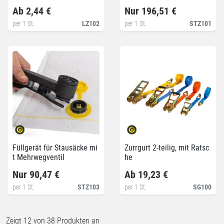
l
Ab 2,44 €
Nur 196,51 €
per 1 St.
LZ102
per 1 St.
STZ101
Füllgerät für Stausäcke mi
Zurrgurt 2-teilig, mit Ratsc
t Mehrwegventil
he
Nur 90,47 €
Ab 19,23 €
per 1 St.
STZ103
per 1 St.
SG100
Zeigt
12
von 38 Produkten an