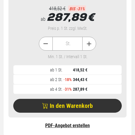
418,52 €
BIS -31%
287,89
€
ab
Preis p. 1 St. zzgl. MwSt.
St.
Min. 1 St. / Intervall 1 St.
ab 1 St.
418,52 €
ab 2 St.
-
18%
344,43 €
ab 4 St.
-
31%
287,89 €
In den Warenkorb
PDF-Angebot erstellen