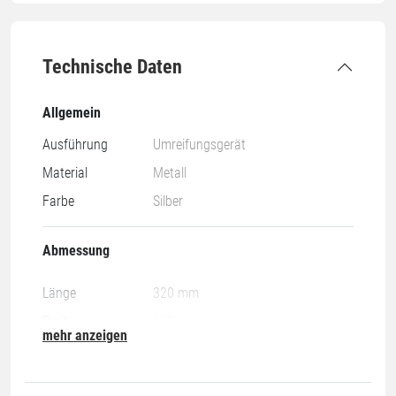
Technische Daten
Allgemein
Ausführung
Umreifungsgerät
Material
Metall
Farbe
Silber
Abmessung
Länge
320 mm
Breite
110 mm
mehr anzeigen
Länge x Breite
320 x 110 mm
Höhe
185 mm