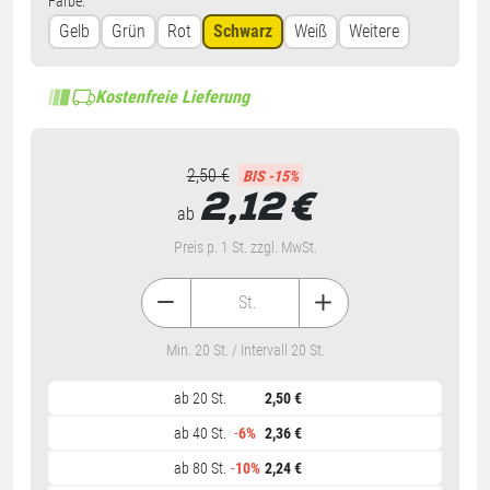
Farbe:
Gelb
Grün
Rot
Schwarz
Weiß
Weitere
Kostenfreie Lieferung
2,50 €
BIS -15%
2,12
€
ab
Preis p. 1 St. zzgl. MwSt.
St.
Min. 20 St. / Intervall 20 St.
ab 20 St.
2,50 €
ab 40 St.
-
6%
2,36 €
ab 80 St.
-
10%
2,24 €