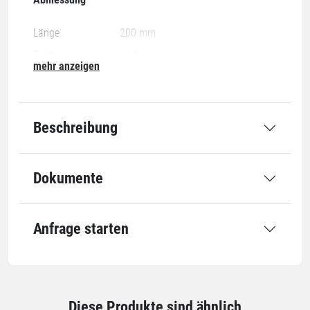
Länge
200 mm
Breite
12,5 mm
mehr anzeigen
Länge x Breite
200 x 12.5 mm
Anwendung
Beschreibung
Für Durchmesser
max. 60 mm
Dokumente
Einheiten
Einheiten
Stück: 1 Stück / 0,02 kg
Anfrage starten
VE: 10 Stück / 0,23 kg
Paket: 1500 Stück / 34,5 kg
Alle Angaben ohne Gewähr, Druckfehler vorbehalten.
Diese Produkte sind ähnlich