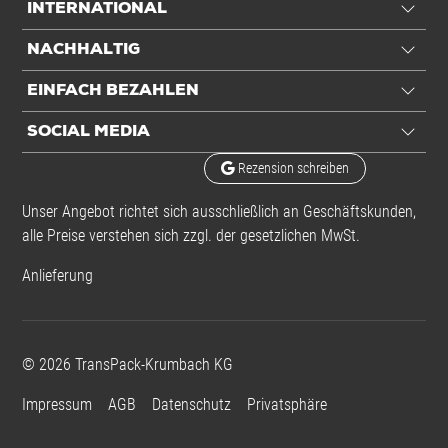
INTERNATIONAL
NACHHALTIG
Ausstattung
EINFACH BEZAHLEN
FEFCO-Typ
0201
SOCIAL MEDIA
Transport
Rezension schreiben
Gurtmaß
0,71 m
Unser Angebot richtet sich ausschließlich an Geschäftskunden,
alle Preise verstehen sich zzgl. der gesetzlichen MwSt.
Frachtvolumen
3,01 ltr
Volumengewicht
0,6 kg
Anlieferung
DHL/DPD/UPS
Volumengewicht
0,5 kg
Hermes/GLS
©
2026
TransPack-Krumbach KG
Impressum
Anwendung
AGB
Datenschutz
Privatsphäre