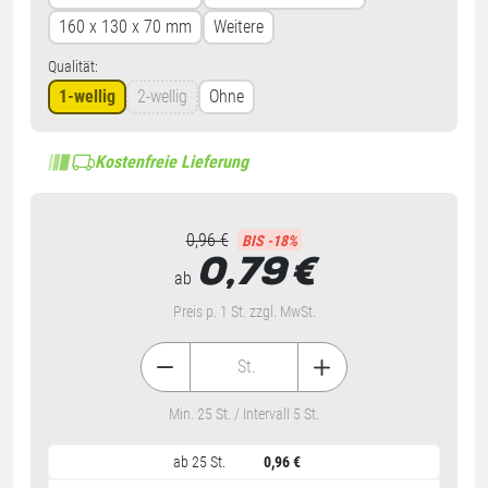
160 x 130 x 70 mm
Weitere
Qualität:
1-wellig
2-wellig
Ohne
Kostenfreie Lieferung
0,96 €
BIS -18%
0,79
€
ab
Preis p. 1 St. zzgl. MwSt.
St.
Min. 25 St. / Intervall 5 St.
ab 25 St.
0,96 €