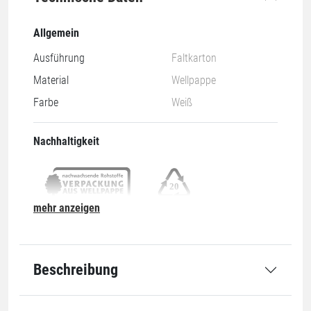
Allgemein
Ausführung
Faltkarton
Material
Wellpappe
Farbe
Weiß
Nachhaltigkeit
mehr anzeigen
Nachwachsend & Recyclebar
20-PAP
Abmessung
Beschreibung
Länge innen
150 mm