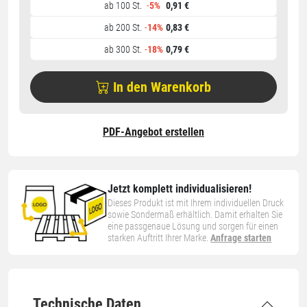
ab 100 St.
-
5%
0,91 €
ab 200 St.
-
14%
0,83 €
ab 300 St.
-
18%
0,79 €
In den Warenkorb
PDF-Angebot erstellen
Jetzt komplett individualisieren!
Dieses Produkt ist mit Ihrem individuellen Druck
sowie Sondermaß erhältlich. Damit erhalten Sie
eine passgenaue Lösung und sorgen für einen
starken Auftritt Ihrer Marke.
Anfrage starten
Technische Daten