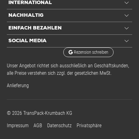
INTERNATIONAL
Belastbarkeit
20 kg
NACHHALTIG
Transport
EINFACH BEZAHLEN
Gurtmaß
0,65 m
SOCIAL MEDIA
Frachtvolumen
2,23 ltr
Rezension schreiben
Volumengewicht
0,45 kg
Unser Angebot richtet sich ausschließlich an Geschäftskunden,
DHL/DPD/UPS
alle Preise verstehen sich zzgl. der gesetzlichen MwSt.
Volumengewicht
0,37 kg
Anlieferung
Hermes/GLS
Anwendung
©
2026
TransPack-Krumbach KG
Für Porto
Impressum
AGB
Datenschutz
Privatsphäre
Paket XS