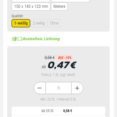
150 x 140 x 120 mm
Weitere
Qualität:
1-wellig
2-wellig
Ohne
Kostenfreie Lieferung
0,58 €
BIS -19%
0,47
€
ab
Preis p. 1 St. zzgl. MwSt.
St.
Min. 25 St. / Intervall 5 St.
ab 25 St.
0,58 €