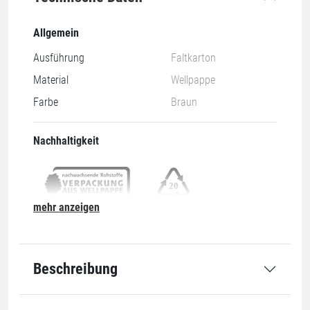
Allgemein
Ausführung
Faltkarton
Material
Wellpappe
Farbe
Braun
Nachhaltigkeit
mehr anzeigen
Nachwachsend & Recyclebar
20-PAP
Abmessung
Beschreibung
Länge innen
120 mm