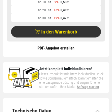
ab 100 St.
-
9%
0,53 €
ab 200 St.
-
16%
0,49 €
ab 300 St.
-
19%
0,47 €
In den Warenkorb
PDF-Angebot erstellen
Jetzt komplett individualisieren!
Dieses Produkt ist mit Ihrem individuellen Druck
sowie Sondermaß erhältlich. Damit erhalten Sie
eine passgenaue Lösung und sorgen für einen
starken Auftritt Ihrer Marke.
Anfrage starten
Technische Daten