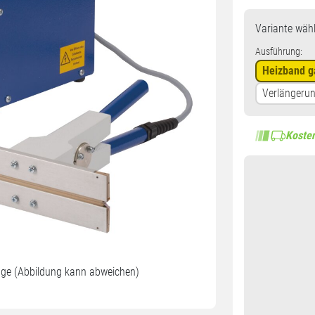
Variante
wähl
Ausführung:
Heizband ga
Verlängeru
Kosten
ge (Abbildung kann abweichen)