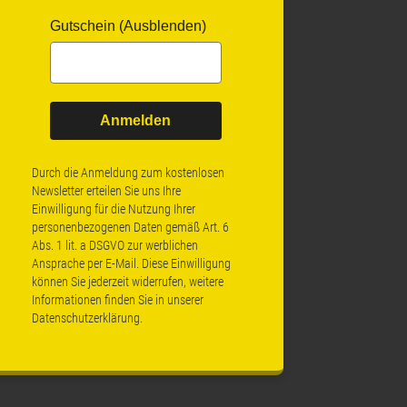
Gutschein (Ausblenden)
Anmelden
Durch die Anmeldung zum kostenlosen
Newsletter erteilen Sie uns Ihre
Einwilligung für die Nutzung Ihrer
personenbezogenen Daten gemäß Art. 6
Abs. 1 lit. a DSGVO zur werblichen
Ansprache per E-Mail. Diese Einwilligung
können Sie jederzeit widerrufen, weitere
Informationen finden Sie in unserer
Datenschutzerklärung
.