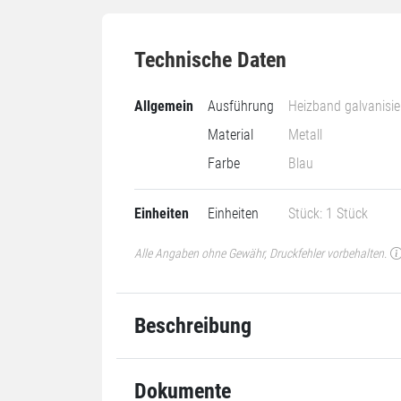
Technische Daten
Allgemein
Ausführung
Heizband galvanisie
Material
Metall
Farbe
Blau
Einheiten
Einheiten
Stück: 1 Stück
Alle Angaben ohne Gewähr, Druckfehler vorbehalten.
Beschreibung
Dokumente