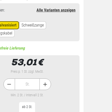
en
:
Alle Varianten anzeigen
lvanisiert
Schweißzange
ngskabel
freie Lieferung
53,01
€
Preis p. 1 St. zzgl. MwSt.
St.
Min. 2 St. / Intervall 2 St.
ab 2 St.