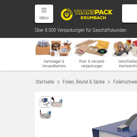
Menü
Über 8.000 Verpackungen für Geschäftskunden.
Kartonagen &
Post- & Versand-
Verschließe
Versandkartons
verpackungen
Kennzeichn
Startseite
Folien, Beutel & Säcke
Folienschwe