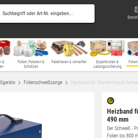
Bestel
n &
Füllen, Polstern &
Palettieren & Umreifen
Exportkisten &
Folien
en
Schützen
Ladungssicherung
ißgeräte
Folienschweißzange
Heizband für Wärme-Impuls-Schw
Heizband 
490 mm
Der Schweiß - Pr
Folien bis 800