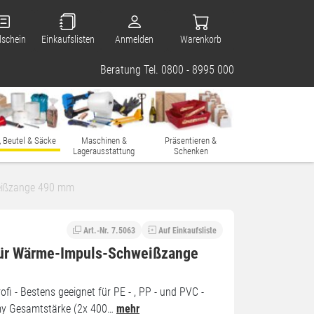
lschein
Einkaufslisten
Anmelden
Warenkorb
Beratung Tel. 0800 - 8995 000
, Beutel & Säcke
Maschinen &
Präsentieren &
Lagerausstattung
Schenken
eißzange 490 mm
Art.-Nr. 7.5063
Auf Einkaufsliste
für Wärme-Impuls-Schweißzange
ofi - Bestens geeignet für PE - , PP - und PVC -
 my Gesamtstärke (2x 400…
mehr