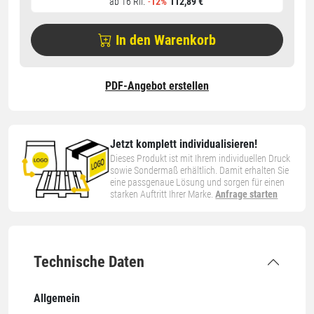
ab 16 Rll.
-
12%
112,89 €
In den Warenkorb
PDF-Angebot erstellen
Jetzt komplett individualisieren!
Dieses Produkt ist mit Ihrem individuellen Druck
sowie Sondermaß erhältlich. Damit erhalten Sie
eine passgenaue Lösung und sorgen für einen
starken Auftritt Ihrer Marke.
Anfrage starten
Technische Daten
Allgemein