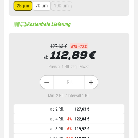
25 µm
70 µm
100 µm
Kostenfreie Lieferung
127,63 €
BIS -12%
112,89
€
ab
Preis p. 1 Rll. zzgl. MwSt.
Rll.
Min. 2 Rll. / Intervall 1 Rll.
ab 2 Rll.
127,63 €
ab 4 Rll.
-
4%
122,84 €
ab 8 Rll.
-
6%
119,92 €