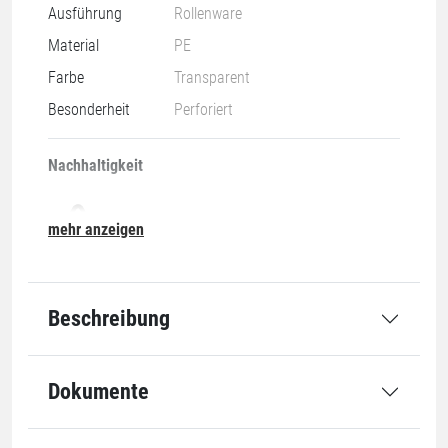
Ausführung
Rollenware
Material
PE
Farbe
Transparent
Besonderheit
Perforiert
Nachhaltigkeit
mehr anzeigen
04-LDPE
Beschreibung
Grundmaße
Dokumente
Öffnung
1300 mm
Länge
1850 mm