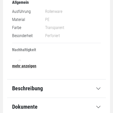
Allgemein
Ausführung
Rollenware
Material
PE
Farbe
Transparent
Besonderheit
Perforiert
Nachhaltigkeit
mehr anzeigen
04-LDPE
Beschreibung
Grundmaße
Dokumente
Öffnung
1300 mm