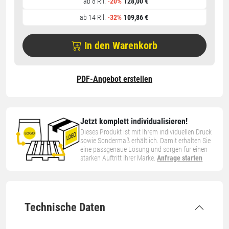
ab 8 Rll.
-
20%
128,00 €
ab 14 Rll.
-
32%
109,86 €
In den Warenkorb
PDF-Angebot erstellen
Jetzt komplett individualisieren!
Dieses Produkt ist mit Ihrem individuellen Druck
sowie Sondermaß erhältlich. Damit erhalten Sie
eine passgenaue Lösung und sorgen für einen
starken Auftritt Ihrer Marke.
Anfrage starten
Technische Daten