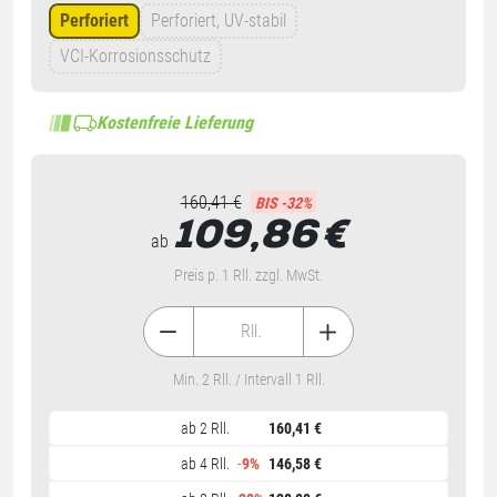
Perforiert
Perforiert, UV-stabil
VCI-Korrosionsschutz
Kostenfreie Lieferung
160,41 €
BIS -32%
109,86
€
ab
Preis p. 1 Rll. zzgl. MwSt.
Rll.
Min. 2 Rll. / Intervall 1 Rll.
ab 2 Rll.
160,41 €
ab 4 Rll.
-
9%
146,58 €