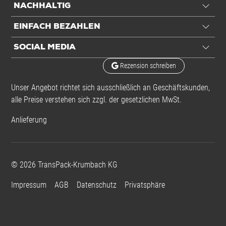
NACHHALTIG
EINFACH BEZAHLEN
Eigenschaften
SOCIAL MEDIA
Länge
2100 mm
Rezension schreiben
Breite
1300 mm
Seitenfalte
950 mm
Unser Angebot richtet sich ausschließlich an Geschäftskunden,
alle Preise verstehen sich zzgl. der gesetzlichen MwSt.
Folienstärke
100 µm
Gewicht
23,95 kg
Anlieferung
Anzahl p. Rolle
30 St.
Alle Angaben ohne Gewähr, Druckfehler vorbehalten.
©
2026
TransPack-Krumbach KG
Impressum
AGB
Datenschutz
Privatsphäre