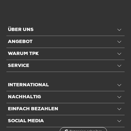
Verschluss
Druckverschluss
Anwendung
ÜBER UNS
Für Inhalt
Keine Flüssig-/ Feuchtware,
ANGEBOT
Trockenware
WARUM TPK
Einheiten
SERVICE
Einheiten
Stück: 1 Stück / 0,0115 kg
INTERNATIONAL
VE: 1.000 Stück / 4.000.000 kg
NACHHALTIG
Alle Angaben ohne Gewähr, Druckfehler vorbehalten.
EINFACH BEZAHLEN
SOCIAL MEDIA