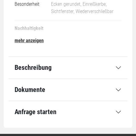
Besonderheit
Ecken gerundet, Einreißkerbe,
Sichtfenster, Wiederverschließbar
Nachhaltigkeit
mehr anzeigen
22-PAP
Beschreibung
Grundmaße
Dokumente
Öffnung
160 mm
Länge
270 mm
Anfrage starten
Öffnung x Länge
160 x 270 mm
Ausstattung