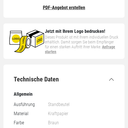
PDF-Angebot erstellen
Jetzt mit Ihrem Logo bedrucken!
Dieses Produkt ist mit Ihrem individuellen Druck
erhältlich. Damit sorgen Sie beim Empfänger
für einen starken Auftritt Ihrer Marke.
Anfrage
starten
Technische Daten
Allgemein
Ausführung
Standbeutel
Material
Kraftpapier
Farbe
Braun