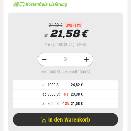
Kostenfreie Lieferung
24,82 €
BIS -13%
21,58
€
ab
Preis p. 100 St. zzgl. MwSt.
St.
Min. 1000 St. / Intervall 1000 St.
ab 1000 St.
24,82 €
ab 3000 St.
-
6%
23,38 €
ab 5000 St.
-
13%
21,58 €
In den Warenkorb